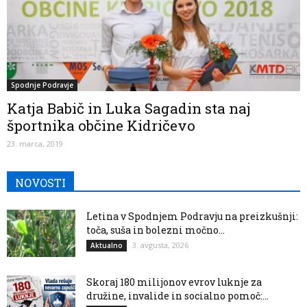
Spodnje Podravje
Katja Babič in Luka Sagadin sta naj
športnika občine Kidričevo
23. marca, 2019
NOVOSTI
Letina v Spodnjem Podravju na preizkušnji:
toča, suša in bolezni močno...
3. avgusta, 2026
Aktualno
Skoraj 180 milijonov evrov luknje za
družine, invalide in socialno pomoč:...