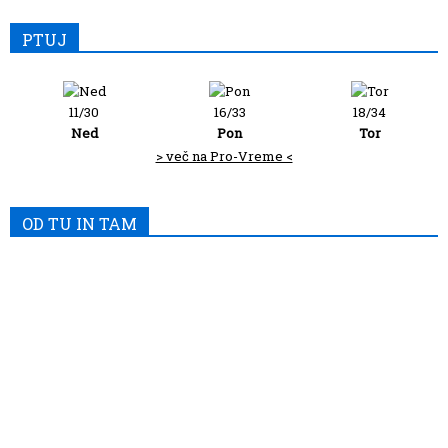
PTUJ
11/30
16/33
18/34
Ned
Pon
Tor
> več na Pro-Vreme <
OD TU IN TAM