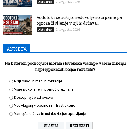
2. avgusta, 2026
Aktualno
Vodotoki se sušijo, nedovoljeno črpanje pa
ogroža življenje v njih: država...
2. avgusta, 2026
Aktualno
ANKETA
Na katerem področju bi morala slovenska vlada po vašem mnenju
najprej pokazati boljše rezultate?
Nižji davki in manj birokracije
Višje pokojnine in pomoč družinam
Dostopnejše zdravstvo
Več vlaganj v občine in infrastrukturo
Varnejša država in učinkovitejše upravljanje
REZULTATI