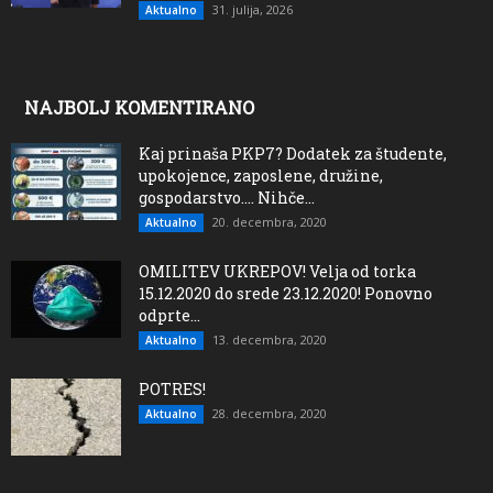
31. julija, 2026
Aktualno
NAJBOLJ KOMENTIRANO
Kaj prinaša PKP7? Dodatek za študente,
upokojence, zaposlene, družine,
gospodarstvo…. Nihče...
20. decembra, 2020
Aktualno
OMILITEV UKREPOV! Velja od torka
15.12.2020 do srede 23.12.2020! Ponovno
odprte...
13. decembra, 2020
Aktualno
POTRES!
28. decembra, 2020
Aktualno