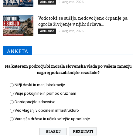
2. avgusta, 2026
Aktualno
Vodotoki se sušijo, nedovoljeno črpanje pa
ogroža življenje v njih: država...
2. avgusta, 2026
Aktualno
ANKETA
Na katerem področju bi morala slovenska vlada po vašem mnenju
najprej pokazati boljše rezultate?
Nižji davki in manj birokracije
Višje pokojnine in pomoč družinam
Dostopnejše zdravstvo
Več vlaganj v občine in infrastrukturo
Varnejša država in učinkovitejše upravljanje
REZULTATI