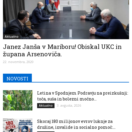
Aktualno
Janez Janša v Mariboru! Obiskal UKC in
župana Arsenoviča.
22. novembra, 2020
NOVOSTI
Letina v Spodnjem Podravju na preizkušnji:
toča, suša in bolezni močno...
3. avgusta, 2026
Aktualno
Skoraj 180 milijonov evrov luknje za
družine, invalide in socialno pomoč:...