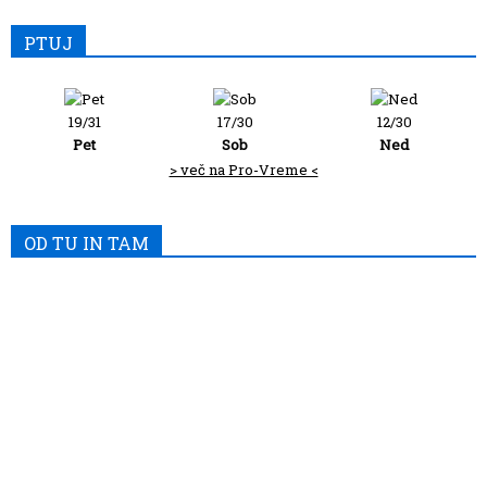
PTUJ
19/31
17/30
12/30
Pet
Sob
Ned
> več na Pro-Vreme <
OD TU IN TAM