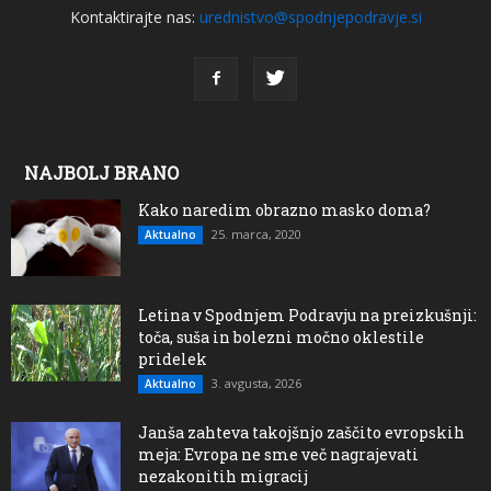
Kontaktirajte nas:
urednistvo@spodnjepodravje.si
NAJBOLJ BRANO
Kako naredim obrazno masko doma?
25. marca, 2020
Aktualno
Letina v Spodnjem Podravju na preizkušnji:
toča, suša in bolezni močno oklestile
pridelek
3. avgusta, 2026
Aktualno
Janša zahteva takojšnjo zaščito evropskih
meja: Evropa ne sme več nagrajevati
nezakonitih migracij