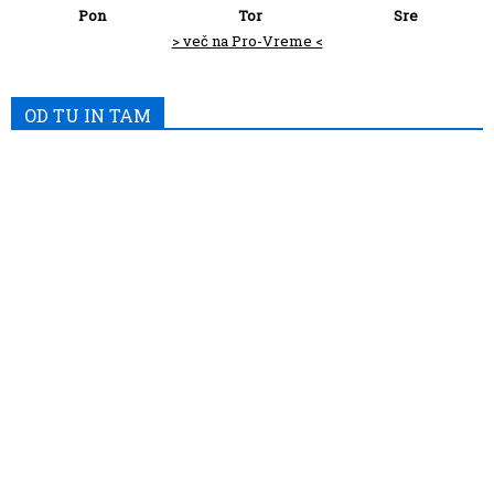
Pon
Tor
Sre
> več na Pro-Vreme <
OD TU IN TAM