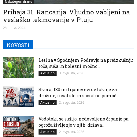
Nekategorizirano
Prihaja 31. Rancarija: Vljudno vabljeni na
veslaško tekmovanje v Ptuju
28. julija, 2024
NOVOSTI
Letina v Spodnjem Podravju na preizkušnji:
toča, suša in bolezni močno...
3. avgusta, 2026
Aktualno
Skoraj 180 milijonov evrov luknje za
družine, invalide in socialno pomoč:...
2. avgusta, 2026
Aktualno
Vodotoki se sušijo, nedovoljeno črpanje pa
ogroža življenje v njih: država...
2. avgusta, 2026
Aktualno