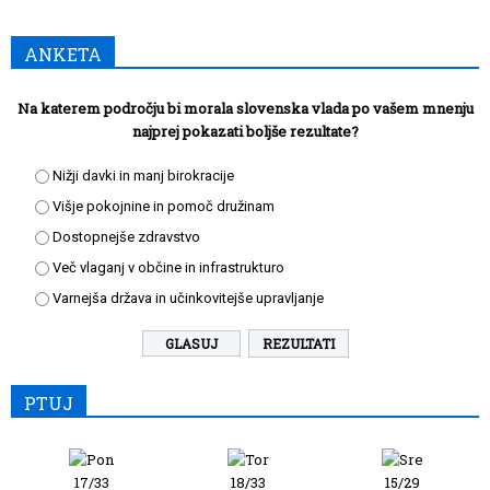
ANKETA
Na katerem področju bi morala slovenska vlada po vašem mnenju
najprej pokazati boljše rezultate?
Nižji davki in manj birokracije
Višje pokojnine in pomoč družinam
Dostopnejše zdravstvo
Več vlaganj v občine in infrastrukturo
Varnejša država in učinkovitejše upravljanje
REZULTATI
PTUJ
17/33
18/33
15/29