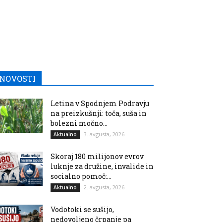
NOVOSTI
Letina v Spodnjem Podravju
na preizkušnji: toča, suša in
bolezni močno...
3. avgusta, 2026
Aktualno
Skoraj 180 milijonov evrov
luknje za družine, invalide in
socialno pomoč:...
2. avgusta, 2026
Aktualno
Vodotoki se sušijo,
nedovoljeno črpanje pa