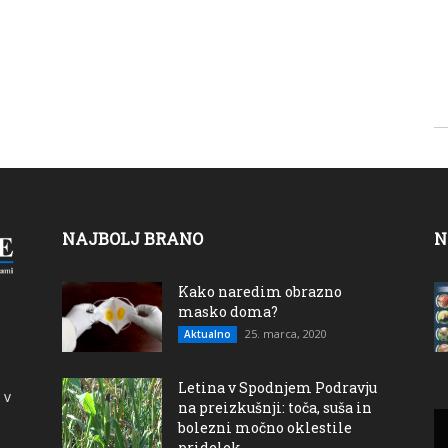
NAJBOLJ BRANO
N
Kako naredim obrazno
masko doma?
25. marca, 2020
Aktualno
Letina v Spodnjem Podravju
 v
na preizkušnji: toča, suša in
bolezni močno oklestile
pridelek