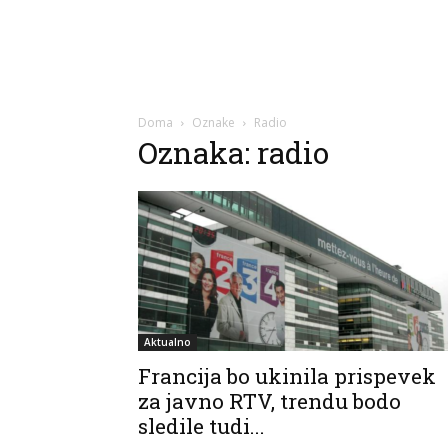
Doma
Oznake
Radio
Oznaka: radio
Aktualno
Francija bo ukinila prispevek
za javno RTV, trendu bodo
sledile tudi...