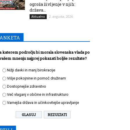
ogroža življenje v njih:
država...
2. avgusta, 2026
Aktualno
ANKETA
a katerem področju bi morala slovenska vlada po
vašem mnenju najprej pokazati boljše rezultate?
Nižji davki in manj birokracije
Višje pokojnine in pomoč družinam
Dostopnejše zdravstvo
Več vlaganj v občine in infrastrukturo
Varnejša država in učinkovitejše upravljanje
REZULTATI