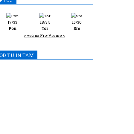
PTUJ
17/33
18/34
15/30
Pon
Tor
Sre
> več na Pro-Vreme <
OD TU IN TAM