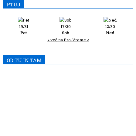
PTUJ
19/31
17/30
12/30
Pet
Sob
Ned
> več na Pro-Vreme <
OD TU IN TAM