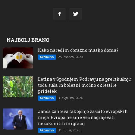
NAJBOLJ BRANO
Kako naredim obrazno masko doma?
25. marca, 2020
Aktualno
Letina v Spodnjem Podravju na preizkušnji:
toča, suša in bolezni močno oklestile
pridelek
3. avgusta, 2026
Aktualno
Janša zahteva takojšnjo zaščito evropskih
meja: Evropa ne sme več nagrajevati
nezakonitih migracij
31. julija, 2026
Aktualno