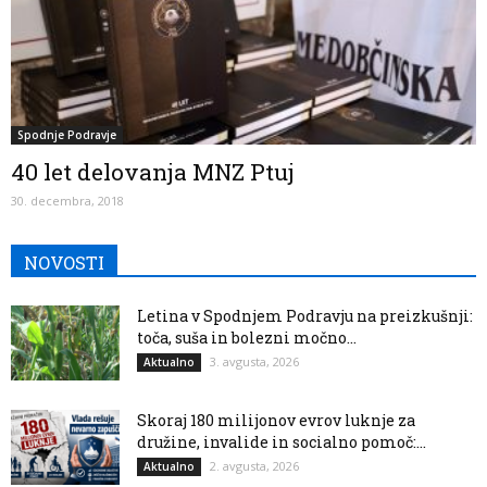
Spodnje Podravje
40 let delovanja MNZ Ptuj
30. decembra, 2018
NOVOSTI
Letina v Spodnjem Podravju na preizkušnji:
toča, suša in bolezni močno...
3. avgusta, 2026
Aktualno
Skoraj 180 milijonov evrov luknje za
družine, invalide in socialno pomoč:...
2. avgusta, 2026
Aktualno