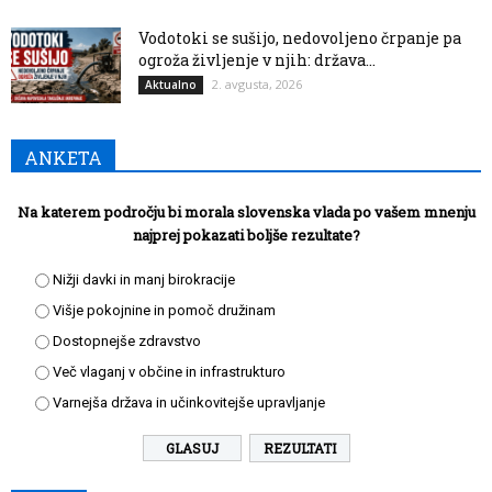
Vodotoki se sušijo, nedovoljeno črpanje pa
ogroža življenje v njih: država...
2. avgusta, 2026
Aktualno
ANKETA
Na katerem področju bi morala slovenska vlada po vašem mnenju
najprej pokazati boljše rezultate?
Nižji davki in manj birokracije
Višje pokojnine in pomoč družinam
Dostopnejše zdravstvo
Več vlaganj v občine in infrastrukturo
Varnejša država in učinkovitejše upravljanje
REZULTATI