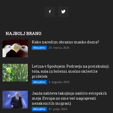
NAJBOLJ BRANO
Kako naredim obrazno masko doma?
25. marca, 2020
Aktualno
Letina v Spodnjem Podravju na preizkušnji:
toča, suša in bolezni močno oklestile
pridelek
3. avgusta, 2026
Aktualno
Janša zahteva takojšnjo zaščito evropskih
meja: Evropa ne sme več nagrajevati
nezakonitih migracij
31. julija, 2026
Aktualno