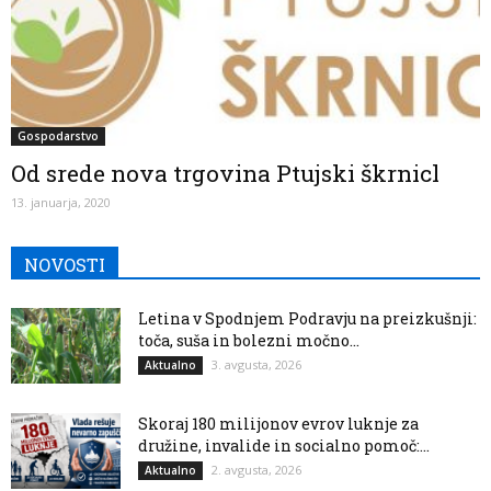
Gospodarstvo
Od srede nova trgovina Ptujski škrnicl
13. januarja, 2020
NOVOSTI
Letina v Spodnjem Podravju na preizkušnji:
toča, suša in bolezni močno...
3. avgusta, 2026
Aktualno
Skoraj 180 milijonov evrov luknje za
družine, invalide in socialno pomoč:...
2. avgusta, 2026
Aktualno