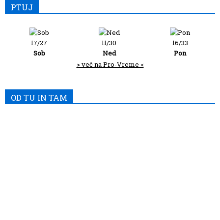
PTUJ
17/27
11/30
16/33
Sob
Ned
Pon
> več na Pro-Vreme <
OD TU IN TAM