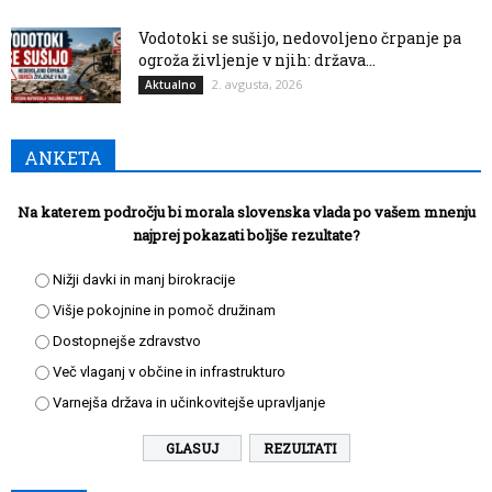
Vodotoki se sušijo, nedovoljeno črpanje pa
ogroža življenje v njih: država...
2. avgusta, 2026
Aktualno
ANKETA
Na katerem področju bi morala slovenska vlada po vašem mnenju
najprej pokazati boljše rezultate?
Nižji davki in manj birokracije
Višje pokojnine in pomoč družinam
Dostopnejše zdravstvo
Več vlaganj v občine in infrastrukturo
Varnejša država in učinkovitejše upravljanje
REZULTATI