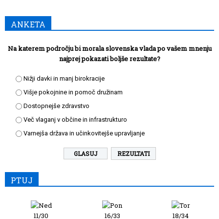
ANKETA
Na katerem področju bi morala slovenska vlada po vašem mnenju
najprej pokazati boljše rezultate?
Nižji davki in manj birokracije
Višje pokojnine in pomoč družinam
Dostopnejše zdravstvo
Več vlaganj v občine in infrastrukturo
Varnejša država in učinkovitejše upravljanje
REZULTATI
PTUJ
11/30
16/33
18/34