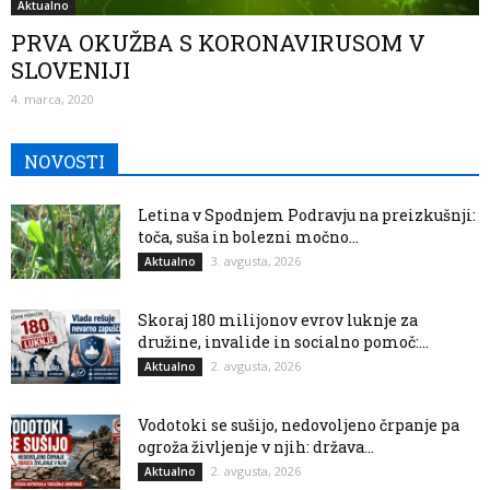
Aktualno
PRVA OKUŽBA S KORONAVIRUSOM V
SLOVENIJI
4. marca, 2020
NOVOSTI
Letina v Spodnjem Podravju na preizkušnji:
toča, suša in bolezni močno...
3. avgusta, 2026
Aktualno
Skoraj 180 milijonov evrov luknje za
družine, invalide in socialno pomoč:...
2. avgusta, 2026
Aktualno
Vodotoki se sušijo, nedovoljeno črpanje pa
ogroža življenje v njih: država...
2. avgusta, 2026
Aktualno