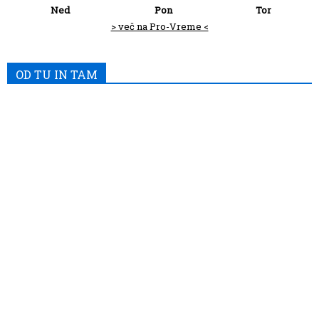
Ned
Pon
Tor
> več na Pro-Vreme <
OD TU IN TAM