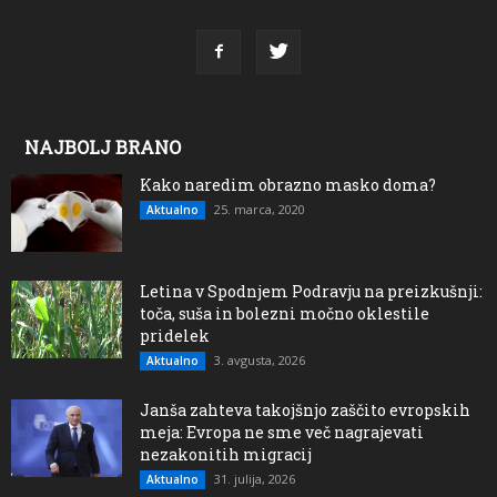
NAJBOLJ BRANO
Kako naredim obrazno masko doma?
25. marca, 2020
Aktualno
Letina v Spodnjem Podravju na preizkušnji:
toča, suša in bolezni močno oklestile
pridelek
3. avgusta, 2026
Aktualno
Janša zahteva takojšnjo zaščito evropskih
meja: Evropa ne sme več nagrajevati
nezakonitih migracij
31. julija, 2026
Aktualno