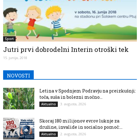
Šport
Jutri prvi dobrodelni Interin otroški tek
15. junija, 2018
NOVOSTI
Letina v Spodnjem Podravju na preizkušnji:
toča, suša in bolezni močno...
3. avgusta, 2026
Aktualno
Skoraj 180 milijonov evrov luknje za
družine, invalide in socialno pomoč:...
2. avgusta, 2026
Aktualno