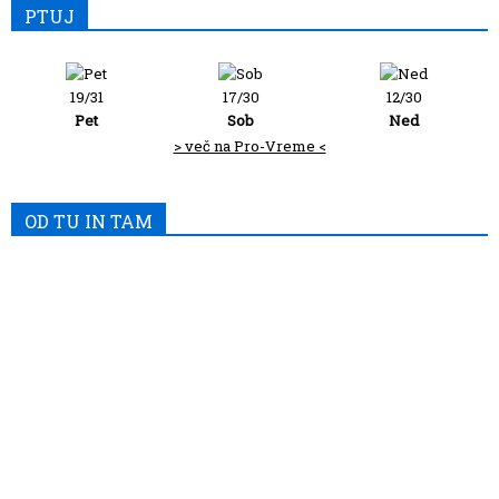
PTUJ
19/31
17/30
12/30
Pet
Sob
Ned
> več na Pro-Vreme <
OD TU IN TAM