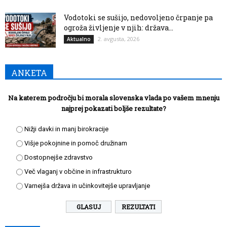
Vodotoki se sušijo, nedovoljeno črpanje pa
ogroža življenje v njih: država...
2. avgusta, 2026
Aktualno
ANKETA
Na katerem področju bi morala slovenska vlada po vašem mnenju
najprej pokazati boljše rezultate?
Nižji davki in manj birokracije
Višje pokojnine in pomoč družinam
Dostopnejše zdravstvo
Več vlaganj v občine in infrastrukturo
Varnejša država in učinkovitejše upravljanje
REZULTATI