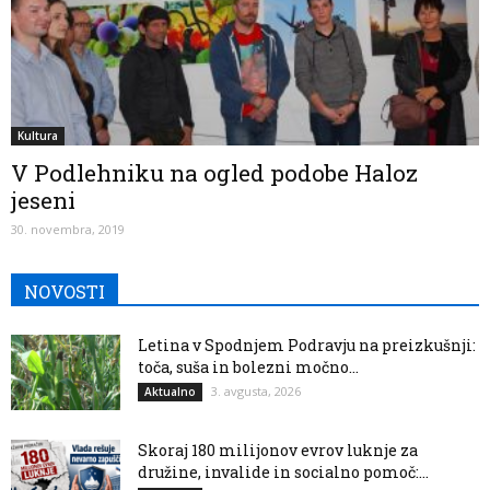
Kultura
V Podlehniku na ogled podobe Haloz
jeseni
30. novembra, 2019
NOVOSTI
Letina v Spodnjem Podravju na preizkušnji:
toča, suša in bolezni močno...
3. avgusta, 2026
Aktualno
Skoraj 180 milijonov evrov luknje za
družine, invalide in socialno pomoč:...