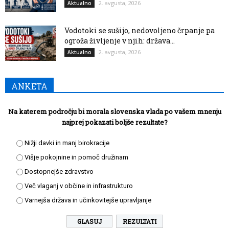
2. avgusta, 2026
Aktualno
Vodotoki se sušijo, nedovoljeno črpanje pa
ogroža življenje v njih: država...
2. avgusta, 2026
Aktualno
ANKETA
Na katerem področju bi morala slovenska vlada po vašem mnenju
najprej pokazati boljše rezultate?
Nižji davki in manj birokracije
Višje pokojnine in pomoč družinam
Dostopnejše zdravstvo
Več vlaganj v občine in infrastrukturo
Varnejša država in učinkovitejše upravljanje
REZULTATI