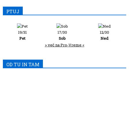
PTUJ
19/31
17/30
12/30
Pet
Sob
Ned
> več na Pro-Vreme <
OD TU IN TAM