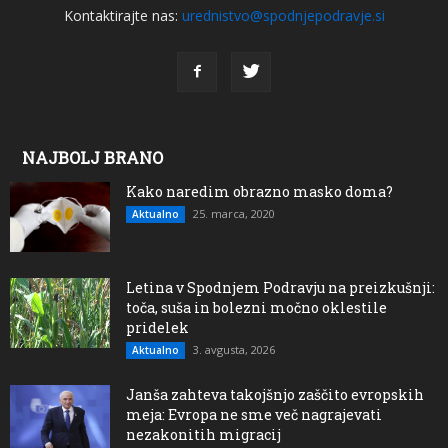
Kontaktirajte nas:
urednistvo@spodnjepodravje.si
NAJBOLJ BRANO
Kako naredim obrazno masko doma?
25. marca, 2020
Aktualno
Letina v Spodnjem Podravju na preizkušnji:
toča, suša in bolezni močno oklestile
pridelek
3. avgusta, 2026
Aktualno
Janša zahteva takojšnjo zaščito evropskih
meja: Evropa ne sme več nagrajevati
nezakonitih migracij