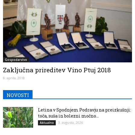
Gospodarstvo
Zaključna prireditev Vino Ptuj 2018
8. aprila, 2018
NOVOSTI
Letina v Spodnjem Podravju na preizkušnji:
toča, suša in bolezni močno...
3. avgusta, 2026
Aktualno