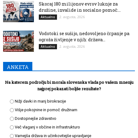
Skoraj 180 milijonov evrov luknje za
družine, invalide in socialno pomoč:...
2. avgusta, 2026
Aktualno
Vodotoki se sušijo, nedovoljeno črpanje pa
ogroža življenje v njih: država...
2. avgusta, 2026
Aktualno
ANKETA
Na katerem področju bi morala slovenska vlada po vašem mnenju
najprej pokazati boljše rezultate?
Nižji davki in manj birokracije
Višje pokojnine in pomoč družinam
Dostopnejše zdravstvo
Več vlaganj v občine in infrastrukturo
Varnejša država in učinkovitejše upravljanje