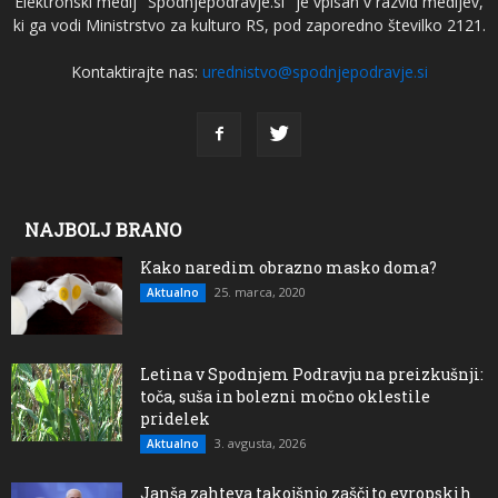
Elektronski medij "Spodnjepodravje.si" je vpisan v razvid medijev,
ki ga vodi Ministrstvo za kulturo RS, pod zaporedno številko 2121.
Kontaktirajte nas:
urednistvo@spodnjepodravje.si
NAJBOLJ BRANO
Kako naredim obrazno masko doma?
25. marca, 2020
Aktualno
Letina v Spodnjem Podravju na preizkušnji:
toča, suša in bolezni močno oklestile
pridelek
3. avgusta, 2026
Aktualno
Janša zahteva takojšnjo zaščito evropskih