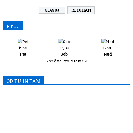
REZULTATI
PTUJ
19/31
17/30
12/30
Pet
Sob
Ned
> več na Pro-Vreme <
OD TU IN TAM