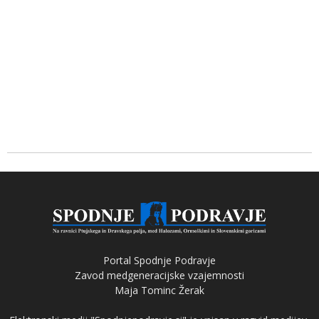
Portal Spodnje Podravje
Zavod medgeneracijske vzajemnosti
Maja Tominc Žerak