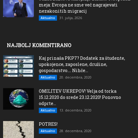
meja: Evropa ne sme več nagrajevati
nezakonitih migracij
31. julija, 2026
Aktualno
NAJBOLJ KOMENTIRANO
Kaj prinaša PKP7? Dodatek za študente,
upokojence, zaposlene, družine,
gospodarstvo…. Nihče...
20. decembra, 2020
Aktualno
OMILITEV UKREPOV! Velja od torka
15.12.2020 do srede 23.12.2020! Ponovno
odprte...
13. decembra, 2020
Aktualno
POTRES!
28. decembra, 2020
Aktualno