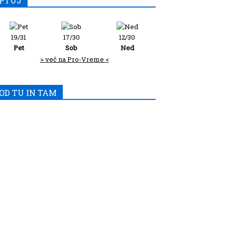
PTUJ
19/31
17/30
12/30
Pet
Sob
Ned
> več na Pro-Vreme <
OD TU IN TAM