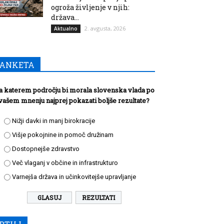
ogroža življenje v njih:
država...
2. avgusta, 2026
Aktualno
ANKETA
a katerem področju bi morala slovenska vlada po
vašem mnenju najprej pokazati boljše rezultate?
Nižji davki in manj birokracije
Višje pokojnine in pomoč družinam
Dostopnejše zdravstvo
Več vlaganj v občine in infrastrukturo
Varnejša država in učinkovitejše upravljanje
REZULTATI