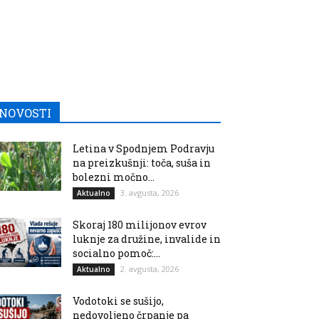
NOVOSTI
Letina v Spodnjem Podravju
na preizkušnji: toča, suša in
bolezni močno...
3. avgusta, 2026
Aktualno
Skoraj 180 milijonov evrov
luknje za družine, invalide in
socialno pomoč:...
2. avgusta, 2026
Aktualno
Vodotoki se sušijo,
nedovoljeno črpanje pa