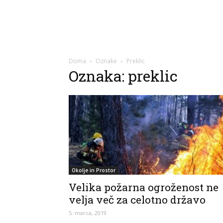
Doma
Oznake
Preklic
Oznaka: preklic
Okolje in Prostor
Velika požarna ogroženost ne
velja več za celotno državo
5. marca, 2019