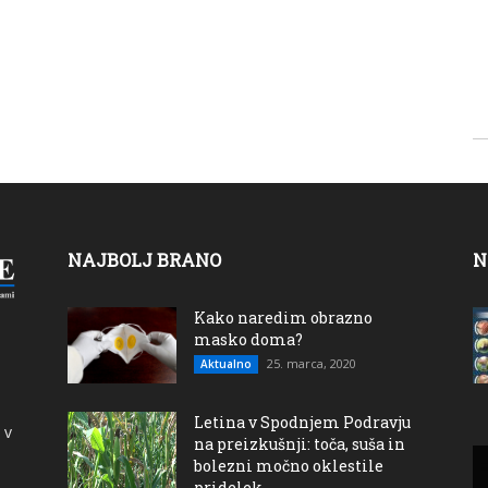
NAJBOLJ BRANO
N
Kako naredim obrazno
masko doma?
25. marca, 2020
Aktualno
Letina v Spodnjem Podravju
 v
na preizkušnji: toča, suša in
bolezni močno oklestile
pridelek