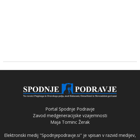
Portal Spodnje Podravje
Zavod medgeneracijske vzajemnosti
Maja Tominc Žerak
Elektronski medij "Spodnjepodravje.si" je vpisan v razvid medijev,