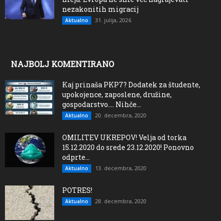
nezakonitih migracij
31. julija, 2026
Aktualno
NAJBOLJ KOMENTIRANO
Kaj prinaša PKP7? Dodatek za študente,
upokojence, zaposlene, družine,
gospodarstvo…. Nihče...
20. decembra, 2020
Aktualno
OMILITEV UKREPOV! Velja od torka
15.12.2020 do srede 23.12.2020! Ponovno
odprte...
13. decembra, 2020
Aktualno
POTRES!
28. decembra, 2020
Aktualno