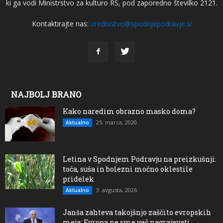
ki ga vodi Ministrstvo za kulturo RS, pod zaporedno številko 2121.
Kontaktirajte nas:
urednistvo@spodnjepodravje.si
NAJBOLJ BRANO
Kako naredim obrazno masko doma?
25. marca, 2020
Aktualno
Letina v Spodnjem Podravju na preizkušnji:
toča, suša in bolezni močno oklestile
pridelek
3. avgusta, 2026
Aktualno
Janša zahteva takojšnjo zaščito evropskih
meja: Evropa ne sme več nagrajevati