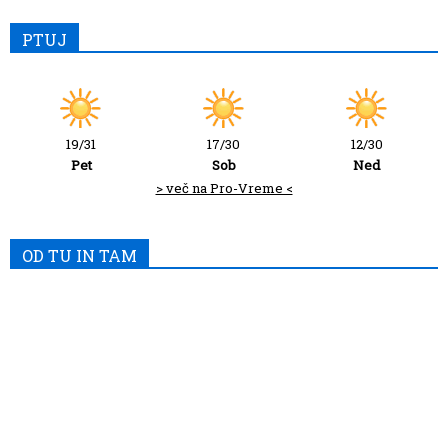
PTUJ
19/31
17/30
12/30
Pet
Sob
Ned
> več na Pro-Vreme <
OD TU IN TAM