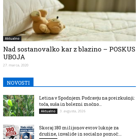
Aktualno
Nad sostanovalko kar z blazino – POSKUS
UBOJA
27. marca, 2020
NOVOSTI
Letina v Spodnjem Podravju na preizkušnji:
toča, suša in bolezni močno...
3. avgusta, 2026
Aktualno
Skoraj 180 milijonov evrov luknje za
družine, invalide in socialno pomoč:...