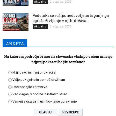
2. avgusta, 2026
Aktualno
Vodotoki se sušijo, nedovoljeno črpanje pa
ogroža življenje v njih: država...
2. avgusta, 2026
Aktualno
ANKETA
Na katerem področju bi morala slovenska vlada po vašem mnenju
najprej pokazati boljše rezultate?
Nižji davki in manj birokracije
Višje pokojnine in pomoč družinam
Dostopnejše zdravstvo
Več vlaganj v občine in infrastrukturo
Varnejša država in učinkovitejše upravljanje
REZULTATI