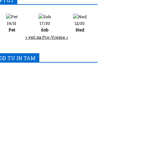
PTUJ
19/31
17/30
12/30
Pet
Sob
Ned
> več na Pro-Vreme <
OD TU IN TAM