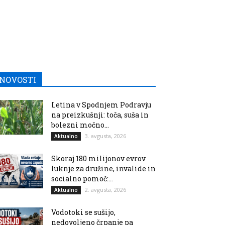
NOVOSTI
Letina v Spodnjem Podravju
na preizkušnji: toča, suša in
bolezni močno...
3. avgusta, 2026
Aktualno
Skoraj 180 milijonov evrov
luknje za družine, invalide in
socialno pomoč:...
2. avgusta, 2026
Aktualno
Vodotoki se sušijo,
nedovoljeno črpanje pa