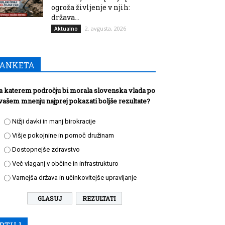
ogroža življenje v njih:
država...
2. avgusta, 2026
Aktualno
ANKETA
a katerem področju bi morala slovenska vlada po
vašem mnenju najprej pokazati boljše rezultate?
Nižji davki in manj birokracije
Višje pokojnine in pomoč družinam
Dostopnejše zdravstvo
Več vlaganj v občine in infrastrukturo
Varnejša država in učinkovitejše upravljanje
REZULTATI