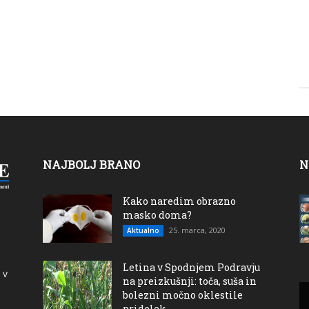
NAJBOLJ BRANO
N
Kako naredim obrazno
masko doma?
25. marca, 2020
Aktualno
Letina v Spodnjem Podravju
 v
na preizkušnji: toča, suša in
bolezni močno oklestile
pridelek