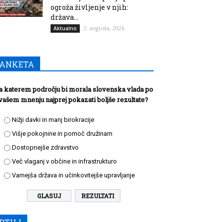
ogroža življenje v njih:
država...
2. avgusta, 2026
Aktualno
ANKETA
a katerem področju bi morala slovenska vlada po
vašem mnenju najprej pokazati boljše rezultate?
Nižji davki in manj birokracije
Višje pokojnine in pomoč družinam
Dostopnejše zdravstvo
Več vlaganj v občine in infrastrukturo
Varnejša država in učinkovitejše upravljanje
REZULTATI