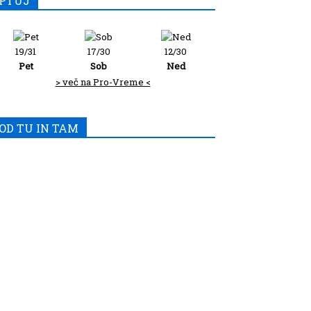
PTUJ
19/31
17/30
12/30
Pet
Sob
Ned
> več na Pro-Vreme <
OD TU IN TAM