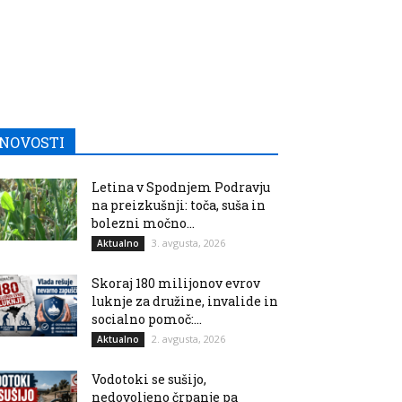
NOVOSTI
Letina v Spodnjem Podravju
na preizkušnji: toča, suša in
bolezni močno...
3. avgusta, 2026
Aktualno
Skoraj 180 milijonov evrov
luknje za družine, invalide in
socialno pomoč:...
2. avgusta, 2026
Aktualno
Vodotoki se sušijo,
nedovoljeno črpanje pa