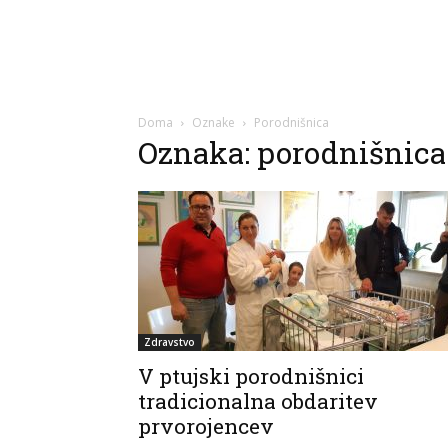
Doma
Oznake
Porodnišnica
Oznaka: porodnišnica
Zdravstvo
V ptujski porodnišnici
tradicionalna obdaritev
prvorojencev