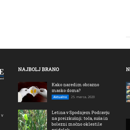
NAJBOLJ BRANO
N
Kako naredim obrazno
masko doma?
25. marca, 2020
Aktualno
Letina v Spodnjem Podravju
 v
na preizkušnji: toča, suša in
bolezni močno oklestile
pridelek