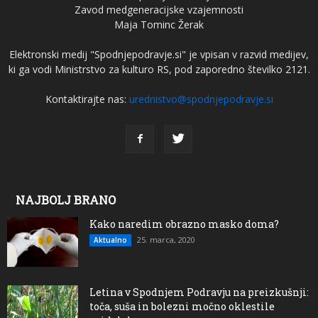
Zavod medgeneracijske vzajemnosti
Maja Tominc Žerak
Elektronski medij "Spodnjepodravje.si" je vpisan v razvid medijev,
ki ga vodi Ministrstvo za kulturo RS, pod zaporedno številko 2121.
Kontaktirajte nas:
urednistvo@spodnjepodravje.si
NAJBOLJ BRANO
Kako naredim obrazno masko doma?
25. marca, 2020
Aktualno
Letina v Spodnjem Podravju na preizkušnji:
toča, suša in bolezni močno oklestile