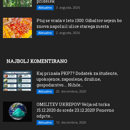
pridelek
3. avgusta, 2026
Aktualno
Ptuj se vrača v leto 1300: Ožbaltov sejem bo
znova napolnil ulice starega mesta
2. avgusta, 2026
Aktualno
NAJBOLJ KOMENTIRANO
Kaj prinaša PKP7? Dodatek za študente,
upokojence, zaposlene, družine,
gospodarstvo…. Nihče...
20. decembra, 2020
Aktualno
OMILITEV UKREPOV! Velja od torka
15.12.2020 do srede 23.12.2020! Ponovno
odprte...
13. decembra, 2020
Aktualno