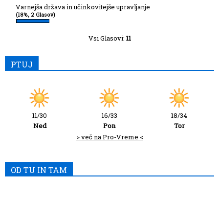
Varnejša država in učinkovitejše upravljanje
(18%, 2 Glasov)
Vsi Glasovi:
11
PTUJ
11/30
16/33
18/34
Ned
Pon
Tor
> več na Pro-Vreme <
OD TU IN TAM