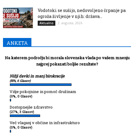
Vodotoki se sušijo, nedovoljeno črpanje pa
ogroža življenje v njih: država...
2. avgusta, 2026
Aktualno
ANKETA
Na katerem področju bi morala slovenska vlada po vašem mnenju
najprej pokazati boljše rezultate?
Nižji davki in manj birokracije
(55%, 6 Glasov)
Višje pokojnine in pomoč družinam
(0%, 0 Glasov)
Dostopnejše zdravstvo
(27%, 3 Glasov)
Več vlaganj v občine in infrastrukturo
(0%, 0 Glasov)