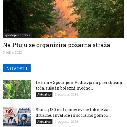
Spodnje Podravje
Na Ptuju se organizira požarna straža
5. julija, 2022
NOVOSTI
Letina v Spodnjem Podravju na preizkušnji:
toča, suša in bolezni močno...
3. avgusta, 2026
Aktualno
Skoraj 180 milijonov evrov luknje za
družine, invalide in socialno pomoč:...
2. avgusta, 2026
Aktualno