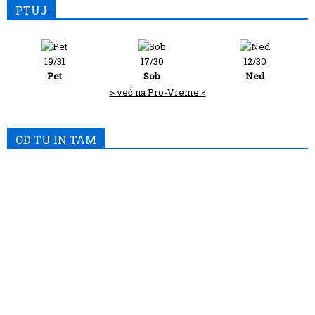
PTUJ
19/31
17/30
12/30
Pet
Sob
Ned
> več na Pro-Vreme <
OD TU IN TAM