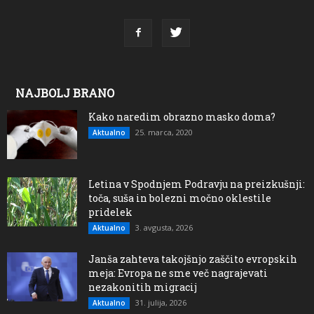
NAJBOLJ BRANO
Kako naredim obrazno masko doma?
25. marca, 2020
Aktualno
Letina v Spodnjem Podravju na preizkušnji:
toča, suša in bolezni močno oklestile
pridelek
3. avgusta, 2026
Aktualno
Janša zahteva takojšnjo zaščito evropskih
meja: Evropa ne sme več nagrajevati
nezakonitih migracij
31. julija, 2026
Aktualno