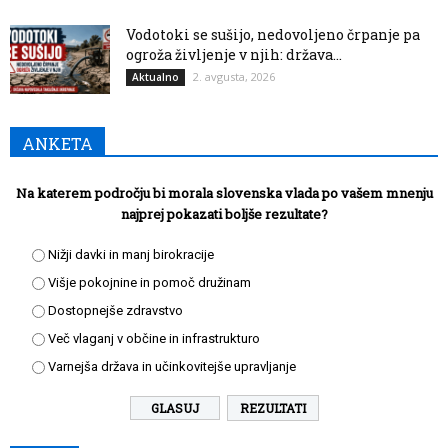
Vodotoki se sušijo, nedovoljeno črpanje pa
ogroža življenje v njih: država...
2. avgusta, 2026
Aktualno
ANKETA
Na katerem področju bi morala slovenska vlada po vašem mnenju
najprej pokazati boljše rezultate?
Nižji davki in manj birokracije
Višje pokojnine in pomoč družinam
Dostopnejše zdravstvo
Več vlaganj v občine in infrastrukturo
Varnejša država in učinkovitejše upravljanje
REZULTATI