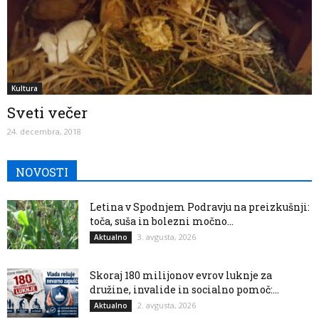
Kultura
Sveti večer
24. decembra, 2018
NOVOSTI
Letina v Spodnjem Podravju na preizkušnji:
toča, suša in bolezni močno...
3. avgusta, 2026
Aktualno
Skoraj 180 milijonov evrov luknje za
družine, invalide in socialno pomoč:...
2. avgusta, 2026
Aktualno