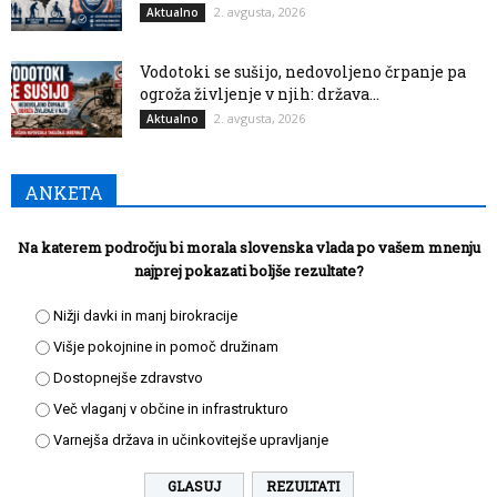
2. avgusta, 2026
Aktualno
Vodotoki se sušijo, nedovoljeno črpanje pa
ogroža življenje v njih: država...
2. avgusta, 2026
Aktualno
ANKETA
Na katerem področju bi morala slovenska vlada po vašem mnenju
najprej pokazati boljše rezultate?
Nižji davki in manj birokracije
Višje pokojnine in pomoč družinam
Dostopnejše zdravstvo
Več vlaganj v občine in infrastrukturo
Varnejša država in učinkovitejše upravljanje
REZULTATI