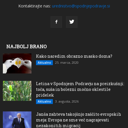
Kontaktirajte nas:
urednistvo@spodnjepodravje.si
NAJBOLJ BRANO
Kako naredim obrazno masko doma?
25. marca, 2020
Aktualno
Letina v Spodnjem Podravju na preizkušnji:
toča, suša in bolezni močno oklestile
pridelek
3. avgusta, 2026
Aktualno
Janša zahteva takojšnjo zaščito evropskih
meja: Evropa ne sme več nagrajevati
nezakonitih migracij