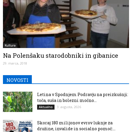
Kultura
Na Polenšaku starodobniki in gibanice
29. marca, 2018
NOVOSTI
Letina v Spodnjem Podravju na preizkušnji:
toča, suša in bolezni močno...
3. avgusta, 2026
Aktualno
Skoraj 180 milijonov evrov luknje za
družine, invalide in socialno pomoč:...