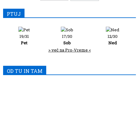
PTUJ
19/31
17/30
12/30
Pet
Sob
Ned
> več na Pro-Vreme <
OD TU IN TAM