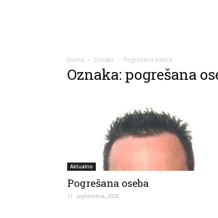
Doma
Oznake
Pogrešana oseba
Oznaka: pogrešana os
Aktualno
Pogrešana oseba
11. septembra, 2020