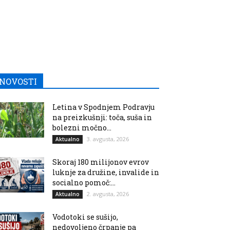
NOVOSTI
Letina v Spodnjem Podravju
na preizkušnji: toča, suša in
bolezni močno...
3. avgusta, 2026
Aktualno
Skoraj 180 milijonov evrov
luknje za družine, invalide in
socialno pomoč:...
2. avgusta, 2026
Aktualno
Vodotoki se sušijo,
nedovoljeno črpanje pa