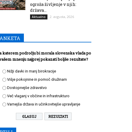
ogroža življenje v njih:
država...
2. avgusta, 2026
Aktualno
ANKETA
a katerem področju bi morala slovenska vlada po
vašem mnenju najprej pokazati boljše rezultate?
Nižji davki in manj birokracije
Višje pokojnine in pomoč družinam
Dostopnejše zdravstvo
Več vlaganj v občine in infrastrukturo
Varnejša država in učinkovitejše upravljanje
REZULTATI