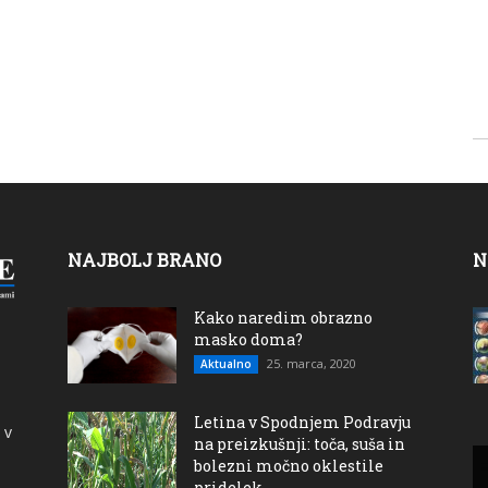
NAJBOLJ BRANO
N
Kako naredim obrazno
masko doma?
25. marca, 2020
Aktualno
Letina v Spodnjem Podravju
 v
na preizkušnji: toča, suša in
bolezni močno oklestile
pridelek