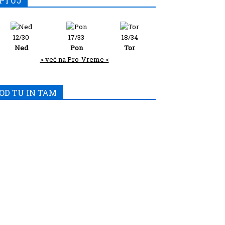
PTUJ
12/30
17/33
18/34
Ned
Pon
Tor
> več na Pro-Vreme <
OD TU IN TAM