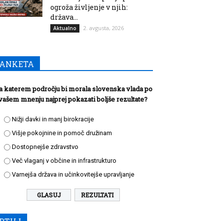
ogroža življenje v njih:
država...
2. avgusta, 2026
Aktualno
ANKETA
a katerem področju bi morala slovenska vlada po
vašem mnenju najprej pokazati boljše rezultate?
Nižji davki in manj birokracije
Višje pokojnine in pomoč družinam
Dostopnejše zdravstvo
Več vlaganj v občine in infrastrukturo
Varnejša država in učinkovitejše upravljanje
REZULTATI