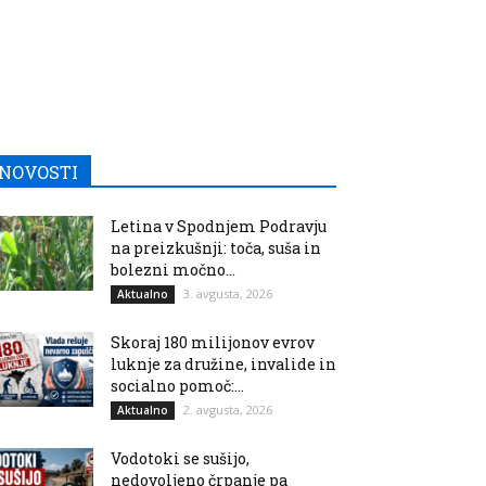
NOVOSTI
Letina v Spodnjem Podravju
na preizkušnji: toča, suša in
bolezni močno...
3. avgusta, 2026
Aktualno
Skoraj 180 milijonov evrov
luknje za družine, invalide in
socialno pomoč:...
2. avgusta, 2026
Aktualno
Vodotoki se sušijo,
nedovoljeno črpanje pa