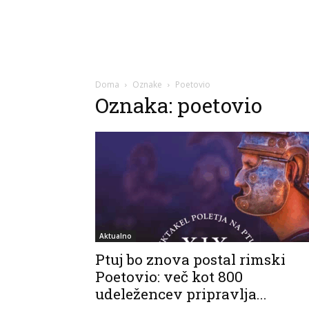
Doma
Oznake
Poetovio
Oznaka: poetovio
Aktualno
Ptuj bo znova postal rimski
Poetovio: več kot 800
udeležencev pripravlja...