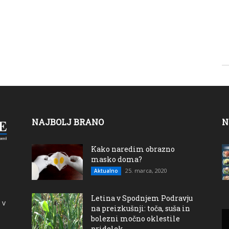
NAJBOLJ BRANO
N
Kako naredim obrazno
masko doma?
25. marca, 2020
Aktualno
Letina v Spodnjem Podravju
 v
na preizkušnji: toča, suša in
bolezni močno oklestile
pridelek