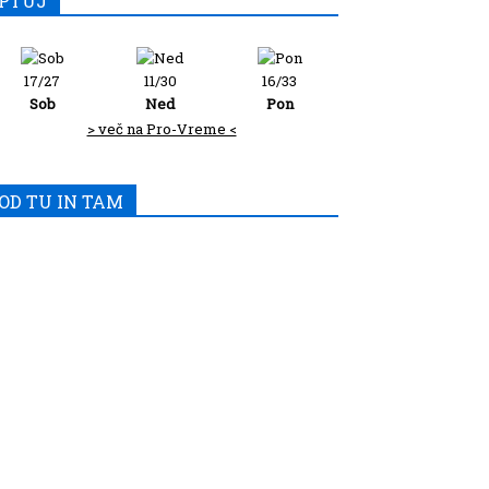
PTUJ
17/27
11/30
16/33
Sob
Ned
Pon
> več na Pro-Vreme <
OD TU IN TAM