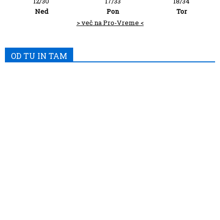
12/30
17/33
18/34
Ned
Pon
Tor
> več na Pro-Vreme <
OD TU IN TAM