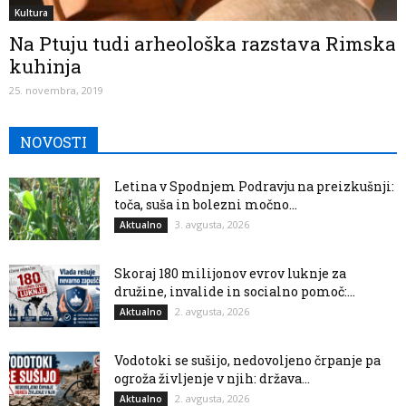
Kultura
Na Ptuju tudi arheološka razstava Rimska
kuhinja
25. novembra, 2019
NOVOSTI
Letina v Spodnjem Podravju na preizkušnji:
toča, suša in bolezni močno...
3. avgusta, 2026
Aktualno
Skoraj 180 milijonov evrov luknje za
družine, invalide in socialno pomoč:...
2. avgusta, 2026
Aktualno
Vodotoki se sušijo, nedovoljeno črpanje pa
ogroža življenje v njih: država...
2. avgusta, 2026
Aktualno