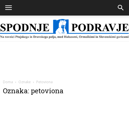
Spodnje
Podravje
Doma
Oznake
Petoviona
Oznaka: petoviona