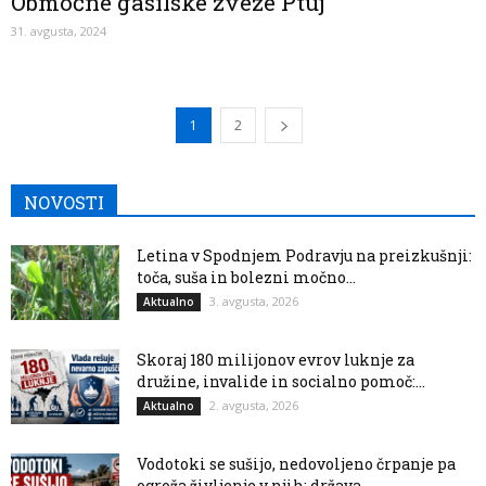
Območne gasilske zveze Ptuj
31. avgusta, 2024
1
2
NOVOSTI
Letina v Spodnjem Podravju na preizkušnji:
toča, suša in bolezni močno...
3. avgusta, 2026
Aktualno
Skoraj 180 milijonov evrov luknje za
družine, invalide in socialno pomoč:...
2. avgusta, 2026
Aktualno
Vodotoki se sušijo, nedovoljeno črpanje pa
ogroža življenje v njih: država...