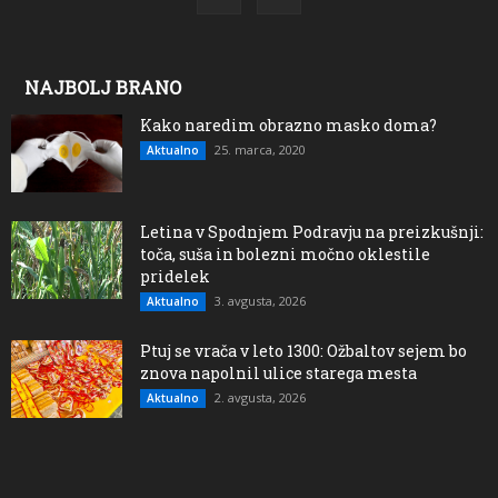
NAJBOLJ BRANO
Kako naredim obrazno masko doma?
25. marca, 2020
Aktualno
Letina v Spodnjem Podravju na preizkušnji:
toča, suša in bolezni močno oklestile
pridelek
3. avgusta, 2026
Aktualno
Ptuj se vrača v leto 1300: Ožbaltov sejem bo
znova napolnil ulice starega mesta
2. avgusta, 2026
Aktualno