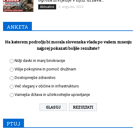
2. avgusta, 2026
Aktualno
ANKETA
Na katerem področju bi morala slovenska vlada po vašem mnenju
najprej pokazati boljše rezultate?
Nižji davki in manj birokracije
Višje pokojnine in pomoč družinam
Dostopnejše zdravstvo
Več vlaganj v občine in infrastrukturo
Varnejša država in učinkovitejše upravljanje
REZULTATI
PTUJ