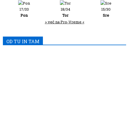
17/33
18/34
15/30
Pon
Tor
Sre
> več na Pro-Vreme <
OD TU IN TAM