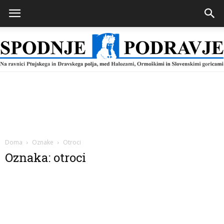
Spodnje
Podravje
Doma
Oznake
Otroci
Oznaka: otroci