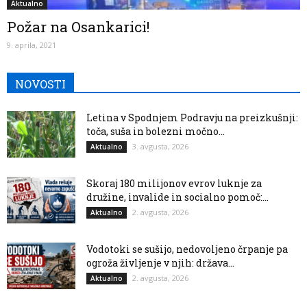
Aktualno
Požar na Osankarici!
9. aprila, 2021
NOVOSTI
Letina v Spodnjem Podravju na preizkušnji:
toča, suša in bolezni močno...
3. avgusta, 2026
Aktualno
Skoraj 180 milijonov evrov luknje za
družine, invalide in socialno pomoč:...
2. avgusta, 2026
Aktualno
Vodotoki se sušijo, nedovoljeno črpanje pa
ogroža življenje v njih: država...
2. avgusta, 2026
Aktualno