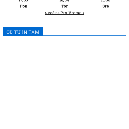
Pon
Tor
Sre
> več na Pro-Vreme <
OD TU IN TAM