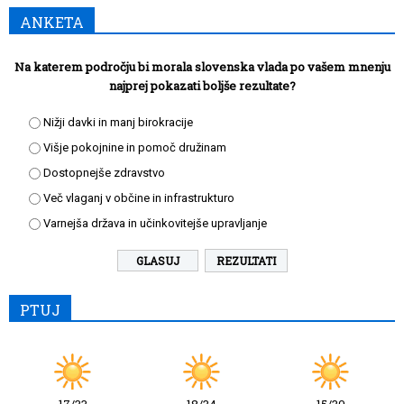
ANKETA
Na katerem področju bi morala slovenska vlada po vašem mnenju
najprej pokazati boljše rezultate?
Nižji davki in manj birokracije
Višje pokojnine in pomoč družinam
Dostopnejše zdravstvo
Več vlaganj v občine in infrastrukturo
Varnejša država in učinkovitejše upravljanje
REZULTATI
PTUJ
17/33
18/34
15/30