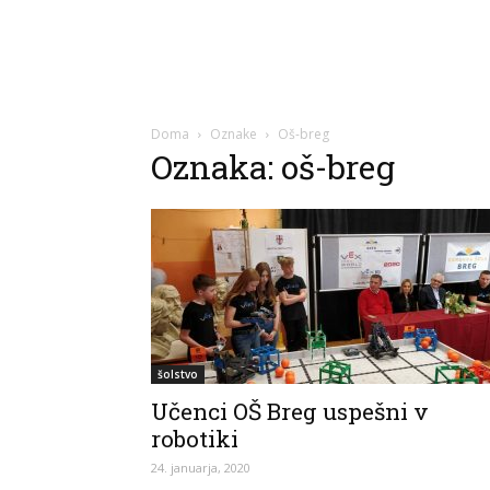
Doma
Oznake
Oš-breg
Oznaka: oš-breg
šolstvo
Učenci OŠ Breg uspešni v
robotiki
24. januarja, 2020