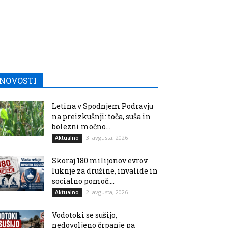
NOVOSTI
Letina v Spodnjem Podravju
na preizkušnji: toča, suša in
bolezni močno...
3. avgusta, 2026
Aktualno
Skoraj 180 milijonov evrov
luknje za družine, invalide in
socialno pomoč:...
2. avgusta, 2026
Aktualno
Vodotoki se sušijo,
nedovoljeno črpanje pa