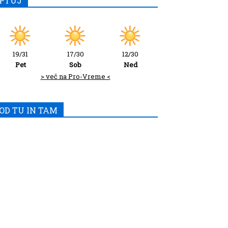
PTUJ
19/31
17/30
12/30
Pet
Sob
Ned
> več na Pro-Vreme <
OD TU IN TAM