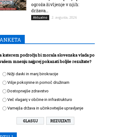
ogroža življenje v njih:
država...
2. avgusta, 2026
Aktualno
ANKETA
a katerem področju bi morala slovenska vlada po
vašem mnenju najprej pokazati boljše rezultate?
Nižji davki in manj birokracije
Višje pokojnine in pomoč družinam
Dostopnejše zdravstvo
Več vlaganj v občine in infrastrukturo
Varnejša država in učinkovitejše upravljanje
REZULTATI