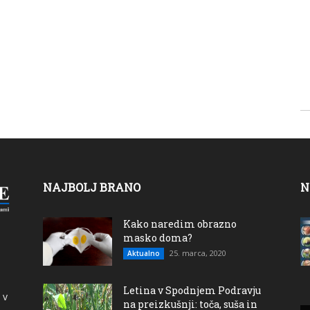
NAJBOLJ BRANO
N
Kako naredim obrazno
masko doma?
25. marca, 2020
Aktualno
Letina v Spodnjem Podravju
 v
na preizkušnji: toča, suša in