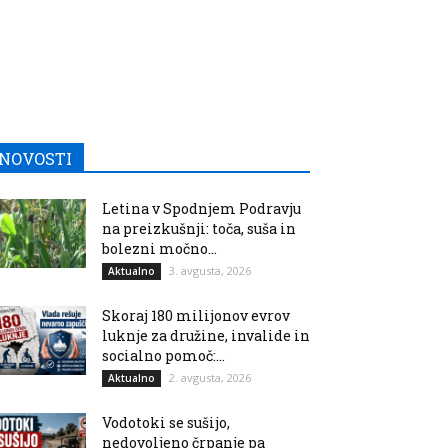
NOVOSTI
Letina v Spodnjem Podravju
na preizkušnji: toča, suša in
bolezni močno...
3. avgusta, 2026
Aktualno
Skoraj 180 milijonov evrov
luknje za družine, invalide in
socialno pomoč:...
2. avgusta, 2026
Aktualno
Vodotoki se sušijo,
nedovoljeno črpanje pa