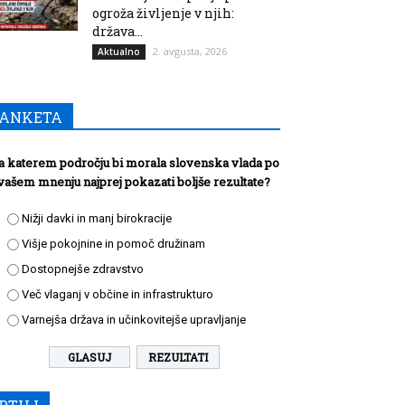
ogroža življenje v njih:
država...
2. avgusta, 2026
Aktualno
ANKETA
a katerem področju bi morala slovenska vlada po
vašem mnenju najprej pokazati boljše rezultate?
Nižji davki in manj birokracije
Višje pokojnine in pomoč družinam
Dostopnejše zdravstvo
Več vlaganj v občine in infrastrukturo
Varnejša država in učinkovitejše upravljanje
REZULTATI