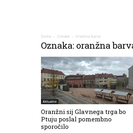
Doma
Oznake
Oranžna barva
Oznaka: oranžna barv
Aktualno
Oranžni sij Glavnega trga bo
Ptuju poslal pomembno
sporočilo