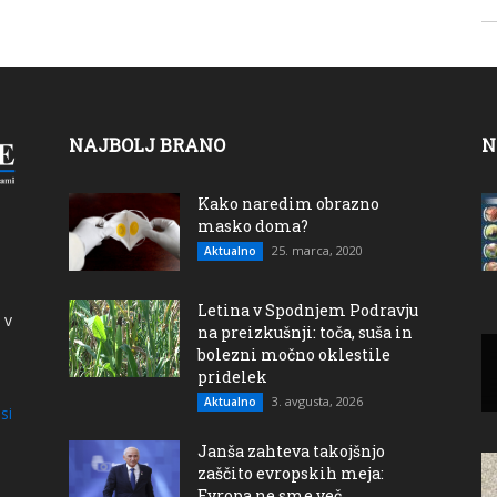
NAJBOLJ BRANO
N
Kako naredim obrazno
masko doma?
25. marca, 2020
Aktualno
Letina v Spodnjem Podravju
 v
na preizkušnji: toča, suša in
bolezni močno oklestile
pridelek
3. avgusta, 2026
Aktualno
si
Janša zahteva takojšnjo
zaščito evropskih meja:
Evropa ne sme več