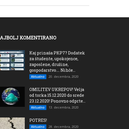
AJBOLJ KOMENTIRANO
Kaj prinaša PKP7? Dodatek
za študente, upokojence,
zaposlene, družine,
gospodarstvo…. Nihče...
20. decembra, 2020
Aktualno
OMILITEV UKREPOV! Velja
od torka 15.12.2020 do srede
23.12.2020! Ponovno odprte...
13. decembra, 2020
Aktualno
POTRES!
28. decembra, 2020
Aktualno