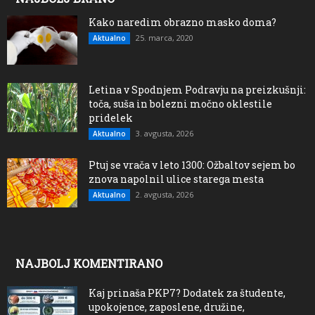
Kako naredim obrazno masko doma?
25. marca, 2020
Aktualno
Letina v Spodnjem Podravju na preizkušnji:
toča, suša in bolezni močno oklestile
pridelek
3. avgusta, 2026
Aktualno
Ptuj se vrača v leto 1300: Ožbaltov sejem bo
znova napolnil ulice starega mesta
2. avgusta, 2026
Aktualno
NAJBOLJ KOMENTIRANO
Kaj prinaša PKP7? Dodatek za študente,
upokojence, zaposlene, družine,