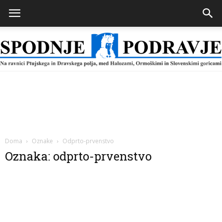
Spodnje
Podravje
Doma
Oznake
Odprto-prvenstvo
Oznaka: odprto-prvenstvo