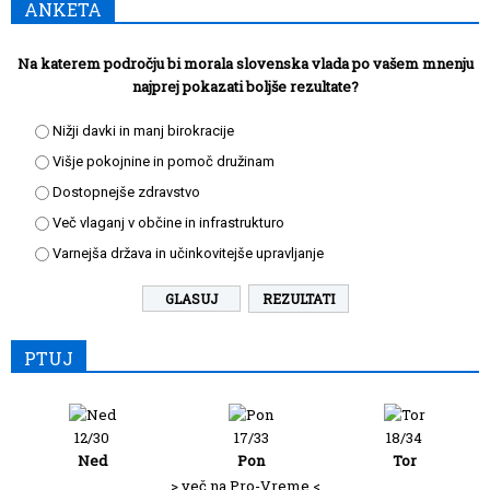
ANKETA
Na katerem področju bi morala slovenska vlada po vašem mnenju
najprej pokazati boljše rezultate?
Nižji davki in manj birokracije
Višje pokojnine in pomoč družinam
Dostopnejše zdravstvo
Več vlaganj v občine in infrastrukturo
Varnejša država in učinkovitejše upravljanje
REZULTATI
PTUJ
12/30
17/33
18/34
Ned
Pon
Tor
> več na Pro-Vreme <