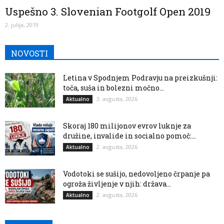
Uspešno 3. Slovenian Footgolf Open 2019
2. julija, 2019
NOVOSTI
Letina v Spodnjem Podravju na preizkušnji:
toča, suša in bolezni močno...
3. avgusta, 2026
Aktualno
Skoraj 180 milijonov evrov luknje za
družine, invalide in socialno pomoč:...
2. avgusta, 2026
Aktualno
Vodotoki se sušijo, nedovoljeno črpanje pa
ogroža življenje v njih: država...
2. avgusta, 2026
Aktualno