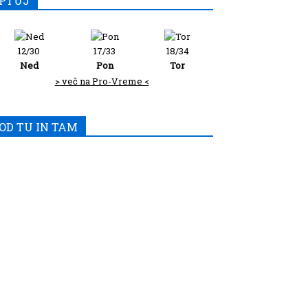
PTUJ
12/30
17/33
18/34
Ned
Pon
Tor
> več na Pro-Vreme <
OD TU IN TAM