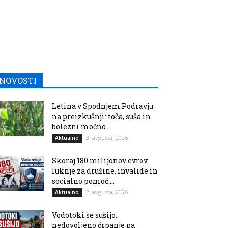
NOVOSTI
Letina v Spodnjem Podravju
na preizkušnji: toča, suša in
bolezni močno...
3. avgusta, 2026
Aktualno
Skoraj 180 milijonov evrov
luknje za družine, invalide in
socialno pomoč:...
2. avgusta, 2026
Aktualno
Vodotoki se sušijo,
nedovoljeno črpanje pa