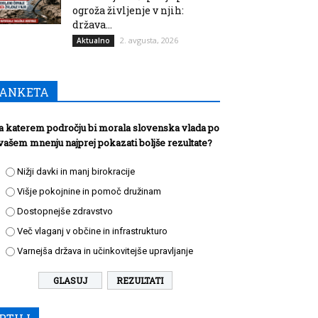
ogroža življenje v njih:
država...
2. avgusta, 2026
Aktualno
ANKETA
a katerem področju bi morala slovenska vlada po
vašem mnenju najprej pokazati boljše rezultate?
Nižji davki in manj birokracije
Višje pokojnine in pomoč družinam
Dostopnejše zdravstvo
Več vlaganj v občine in infrastrukturo
Varnejša država in učinkovitejše upravljanje
REZULTATI