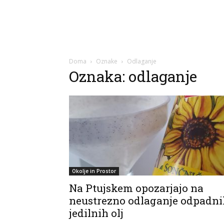
Doma
Oznake
Odlaganje
Oznaka: odlaganje
Okolje in Prostor
Na Ptujskem opozarjajo na
neustrezno odlaganje odpadni
jedilnih olj