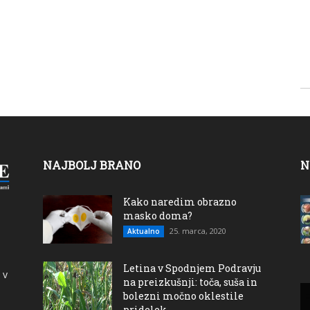
NAJBOLJ BRANO
N
Kako naredim obrazno
masko doma?
25. marca, 2020
Aktualno
Letina v Spodnjem Podravju
 v
na preizkušnji: toča, suša in
bolezni močno oklestile
pridelek