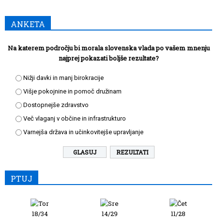
ANKETA
Na katerem področju bi morala slovenska vlada po vašem mnenju
najprej pokazati boljše rezultate?
Nižji davki in manj birokracije
Višje pokojnine in pomoč družinam
Dostopnejše zdravstvo
Več vlaganj v občine in infrastrukturo
Varnejša država in učinkovitejše upravljanje
REZULTATI
PTUJ
18/34
14/29
11/28