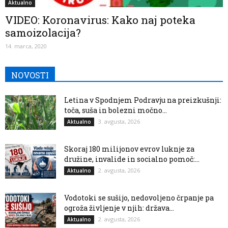
Aktualno
VIDEO: Koronavirus: Kako naj poteka
samoizolacija?
14. marca, 2020
NOVOSTI
Letina v Spodnjem Podravju na preizkušnji:
toča, suša in bolezni močno...
3. avgusta, 2026
Aktualno
Skoraj 180 milijonov evrov luknje za
družine, invalide in socialno pomoč:...
2. avgusta, 2026
Aktualno
Vodotoki se sušijo, nedovoljeno črpanje pa
ogroža življenje v njih: država...
2. avgusta, 2026
Aktualno