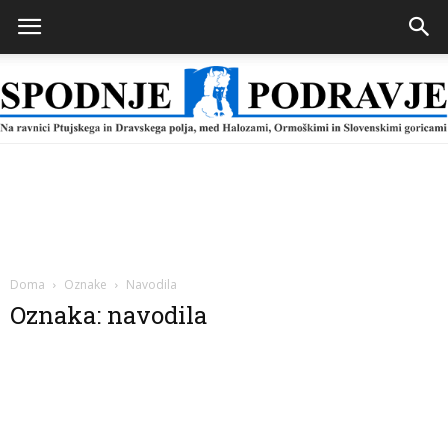
Spodnje
Podravje
Doma
Oznake
Navodila
Oznaka: navodila