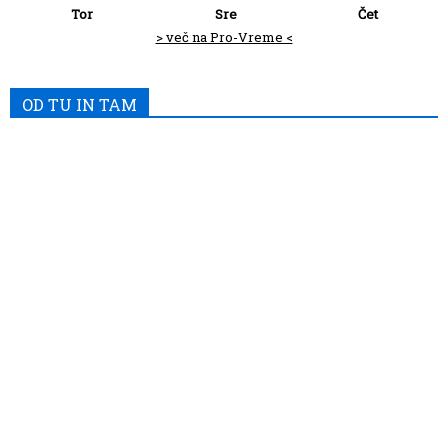
Tor
Sre
Čet
> več na Pro-Vreme <
OD TU IN TAM