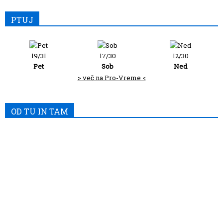
PTUJ
19/31
17/30
12/30
Pet
Sob
Ned
> več na Pro-Vreme <
OD TU IN TAM