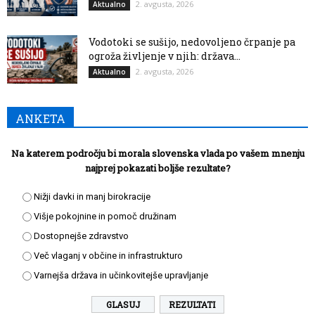
2. avgusta, 2026
Aktualno
Vodotoki se sušijo, nedovoljeno črpanje pa
ogroža življenje v njih: država...
2. avgusta, 2026
Aktualno
ANKETA
Na katerem področju bi morala slovenska vlada po vašem mnenju
najprej pokazati boljše rezultate?
Nižji davki in manj birokracije
Višje pokojnine in pomoč družinam
Dostopnejše zdravstvo
Več vlaganj v občine in infrastrukturo
Varnejša država in učinkovitejše upravljanje
REZULTATI