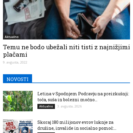
Aktualno
Temu ne bodo ubežali niti tisti z najnižjimi
plačami
9. avgusta, 2022
NOVOSTI
Letina v Spodnjem Podravju na preizkušnji:
toča, suša in bolezni močno...
3. avgusta, 2026
Aktualno
Skoraj 180 milijonov evrov luknje za
družine, invalide in socialno pomoč:...