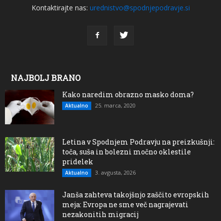
Kontaktirajte nas:
urednistvo@spodnjepodravje.si
NAJBOLJ BRANO
Kako naredim obrazno masko doma?
25. marca, 2020
Aktualno
Letina v Spodnjem Podravju na preizkušnji:
toča, suša in bolezni močno oklestile
pridelek
3. avgusta, 2026
Aktualno
Janša zahteva takojšnjo zaščito evropskih
meja: Evropa ne sme več nagrajevati
nezakonitih migracij