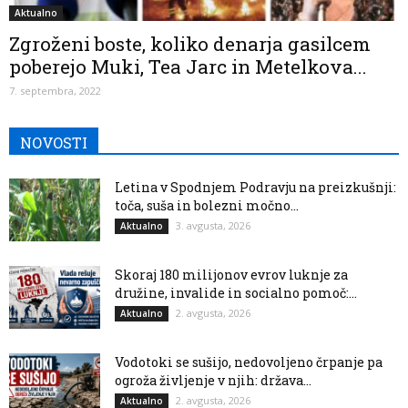
Aktualno
Zgroženi boste, koliko denarja gasilcem
poberejo Muki, Tea Jarc in Metelkova...
7. septembra, 2022
NOVOSTI
Letina v Spodnjem Podravju na preizkušnji:
toča, suša in bolezni močno...
3. avgusta, 2026
Aktualno
Skoraj 180 milijonov evrov luknje za
družine, invalide in socialno pomoč:...
2. avgusta, 2026
Aktualno
Vodotoki se sušijo, nedovoljeno črpanje pa
ogroža življenje v njih: država...
2. avgusta, 2026
Aktualno