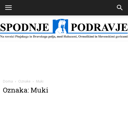
Spodnje
Podravje
Doma
Oznake
Muki
Oznaka: Muki