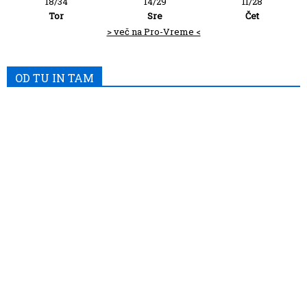
18/34
14/29
11/28
Tor
Sre
Čet
> več na Pro-Vreme <
OD TU IN TAM