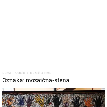
Doma
Oznake
Mozaična-stena
Oznaka: mozaična-stena