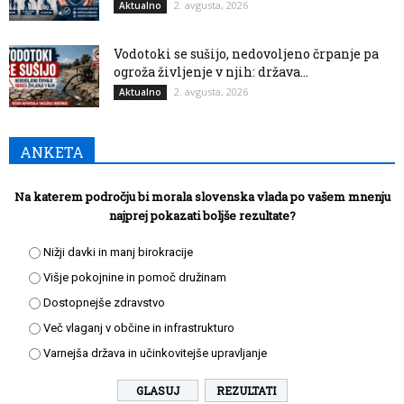
2. avgusta, 2026
Aktualno
Vodotoki se sušijo, nedovoljeno črpanje pa
ogroža življenje v njih: država...
2. avgusta, 2026
Aktualno
ANKETA
Na katerem področju bi morala slovenska vlada po vašem mnenju
najprej pokazati boljše rezultate?
Nižji davki in manj birokracije
Višje pokojnine in pomoč družinam
Dostopnejše zdravstvo
Več vlaganj v občine in infrastrukturo
Varnejša država in učinkovitejše upravljanje
REZULTATI