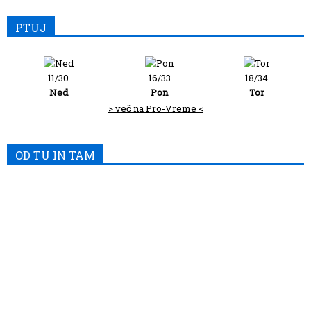
PTUJ
11/30
16/33
18/34
Ned
Pon
Tor
> več na Pro-Vreme <
OD TU IN TAM