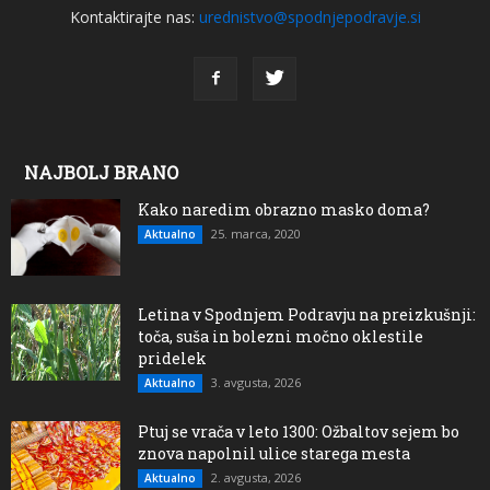
Kontaktirajte nas:
urednistvo@spodnjepodravje.si
NAJBOLJ BRANO
Kako naredim obrazno masko doma?
25. marca, 2020
Aktualno
Letina v Spodnjem Podravju na preizkušnji:
toča, suša in bolezni močno oklestile
pridelek
3. avgusta, 2026
Aktualno
Ptuj se vrača v leto 1300: Ožbaltov sejem bo
znova napolnil ulice starega mesta
2. avgusta, 2026
Aktualno