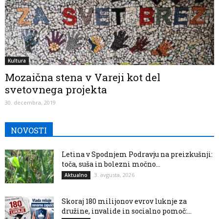
Kultura
Mozaična stena v Vareji kot del
svetovnega projekta
30. decembra, 2019
NOVOSTI
Letina v Spodnjem Podravju na preizkušnji:
toča, suša in bolezni močno...
3. avgusta, 2026
Aktualno
Skoraj 180 milijonov evrov luknje za
družine, invalide in socialno pomoč:...