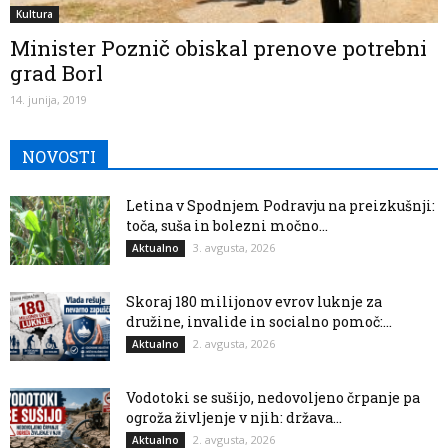
Kultura
Minister Poznič obiskal prenove potrebni
grad Borl
14. junija, 2019
NOVOSTI
Letina v Spodnjem Podravju na preizkušnji:
toča, suša in bolezni močno...
3. avgusta, 2026
Aktualno
Skoraj 180 milijonov evrov luknje za
družine, invalide in socialno pomoč:...
2. avgusta, 2026
Aktualno
Vodotoki se sušijo, nedovoljeno črpanje pa
ogroža življenje v njih: država...
2. avgusta, 2026
Aktualno