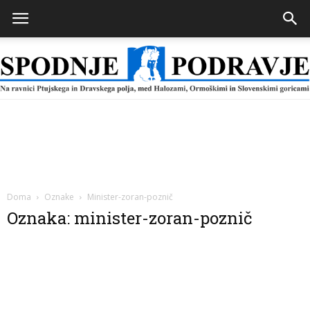
Spodnje
Podravje
Doma
Oznake
Minister-zoran-poznič
Oznaka: minister-zoran-poznič