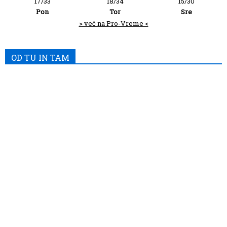
17/33
18/34
15/30
Pon
Tor
Sre
> več na Pro-Vreme <
OD TU IN TAM