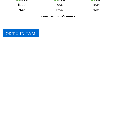
11/30
16/33
18/34
Ned
Pon
Tor
> več na Pro-Vreme <
OD TU IN TAM