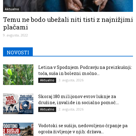
Aktualno
Temu ne bodo ubežali niti tisti z najnižjimi
plačami
9. avgusta, 2022
NOVOSTI
Letina v Spodnjem Podravju na preizkušnji:
toča, suša in bolezni močno...
3. avgusta, 2026
Aktualno
Skoraj 180 milijonov evrov luknje za
družine, invalide in socialno pomoč:...
2. avgusta, 2026
Aktualno
Vodotoki se sušijo, nedovoljeno črpanje pa
ogroža življenje v njih: država...