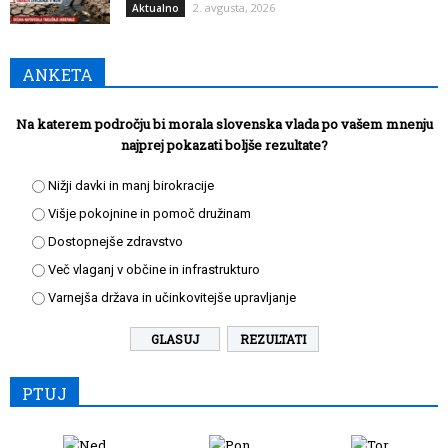
2. avgusta, 2026
Aktualno
ANKETA
Na katerem področju bi morala slovenska vlada po vašem mnenju
najprej pokazati boljše rezultate?
Nižji davki in manj birokracije
Višje pokojnine in pomoč družinam
Dostopnejše zdravstvo
Več vlaganj v občine in infrastrukturo
Varnejša država in učinkovitejše upravljanje
REZULTATI
PTUJ