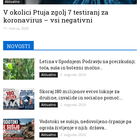
Aktualno
V okolici Ptuja zgolj 7 testiranj za
koronavirus – vsi negativni
11. marca, 2020
NOVOSTI
Letina v Spodnjem Podravju na preizkušnji:
toča, suša in bolezni močno...
3. avgusta, 2026
Aktualno
Skoraj 180 milijonov evrov luknje za
družine, invalide in socialno pomoč:...
2. avgusta, 2026
Aktualno
Vodotoki se sušijo, nedovoljeno črpanje pa
ogroža življenje v njih: država...
2. avgusta, 2026
Aktualno