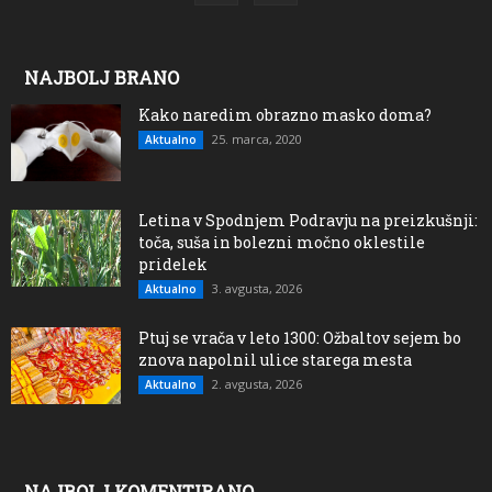
NAJBOLJ BRANO
Kako naredim obrazno masko doma?
25. marca, 2020
Aktualno
Letina v Spodnjem Podravju na preizkušnji:
toča, suša in bolezni močno oklestile
pridelek
3. avgusta, 2026
Aktualno
Ptuj se vrača v leto 1300: Ožbaltov sejem bo
znova napolnil ulice starega mesta
2. avgusta, 2026
Aktualno
NAJBOLJ KOMENTIRANO