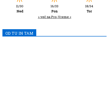
11/30
16/33
18/34
Ned
Pon
Tor
> več na Pro-Vreme <
OD TU IN TAM