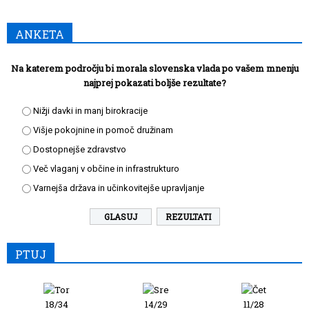
ANKETA
Na katerem področju bi morala slovenska vlada po vašem mnenju
najprej pokazati boljše rezultate?
Nižji davki in manj birokracije
Višje pokojnine in pomoč družinam
Dostopnejše zdravstvo
Več vlaganj v občine in infrastrukturo
Varnejša država in učinkovitejše upravljanje
REZULTATI
PTUJ
18/34
14/29
11/28