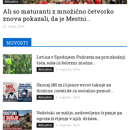
Aktualno
Ali so maturanti z množično četvorko
znova pokazali, da je Mestni...
22. maja, 2026
NOVOSTI
Letina v Spodnjem Podravju na preizkušnji:
toča, suša in bolezni močno...
3. avgusta, 2026
Aktualno
Skoraj 180 milijonov evrov luknje za
družine, invalide in socialno pomoč:...
2. avgusta, 2026
Aktualno
Vodotoki se sušijo, nedovoljeno črpanje pa
ogroža življenje v njih: država...
2. avgusta, 2026
Aktualno