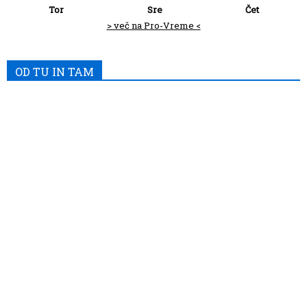
Tor
Sre
Čet
> več na Pro-Vreme <
OD TU IN TAM