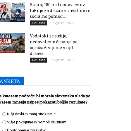
Skoraj 180 milijonov evrov
luknje za družine, invalide in
socialno pomoč:...
2. avgusta, 2026
Aktualno
Vodotoki se sušijo,
nedovoljeno črpanje pa
ogroža življenje v njih:
država...
2. avgusta, 2026
Aktualno
ANKETA
a katerem področju bi morala slovenska vlada po
vašem mnenju najprej pokazati boljše rezultate?
Nižji davki in manj birokracije
Višje pokojnine in pomoč družinam
Dostopnejše zdravstvo