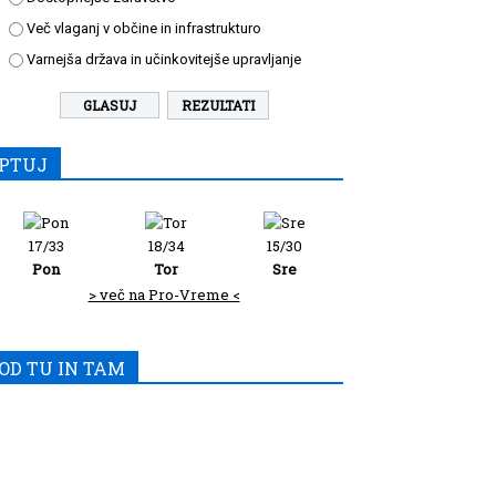
Več vlaganj v občine in infrastrukturo
Varnejša država in učinkovitejše upravljanje
REZULTATI
PTUJ
17/33
18/34
15/30
Pon
Tor
Sre
> več na Pro-Vreme <
OD TU IN TAM