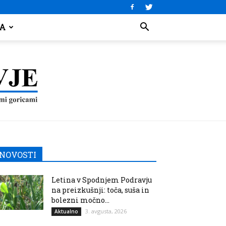
JA
NOVOSTI
Letina v Spodnjem Podravju
na preizkušnji: toča, suša in
bolezni močno...
3. avgusta, 2026
Aktualno