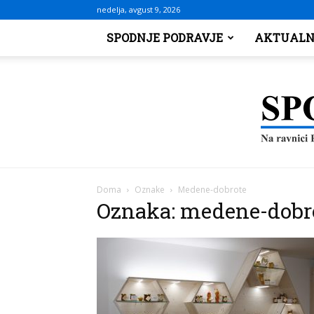
nedelja, avgust 9, 2026
SPODNJE PODRAVJE
AKTUALN
Doma
Oznake
Medene-dobrote
Oznaka: medene-dobr