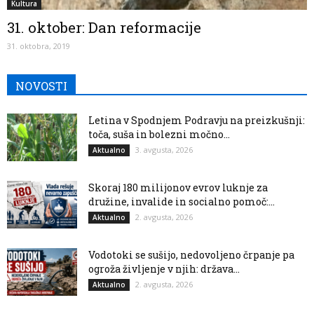
Kultura
31. oktober: Dan reformacije
31. oktobra, 2019
NOVOSTI
Letina v Spodnjem Podravju na preizkušnji:
toča, suša in bolezni močno...
3. avgusta, 2026
Aktualno
Skoraj 180 milijonov evrov luknje za
družine, invalide in socialno pomoč:...
2. avgusta, 2026
Aktualno
Vodotoki se sušijo, nedovoljeno črpanje pa
ogroža življenje v njih: država...
2. avgusta, 2026
Aktualno