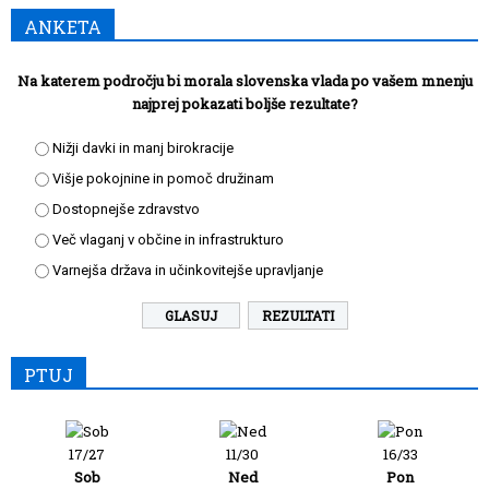
ANKETA
Na katerem področju bi morala slovenska vlada po vašem mnenju
najprej pokazati boljše rezultate?
Nižji davki in manj birokracije
Višje pokojnine in pomoč družinam
Dostopnejše zdravstvo
Več vlaganj v občine in infrastrukturo
Varnejša država in učinkovitejše upravljanje
REZULTATI
PTUJ
17/27
11/30
16/33
Sob
Ned
Pon