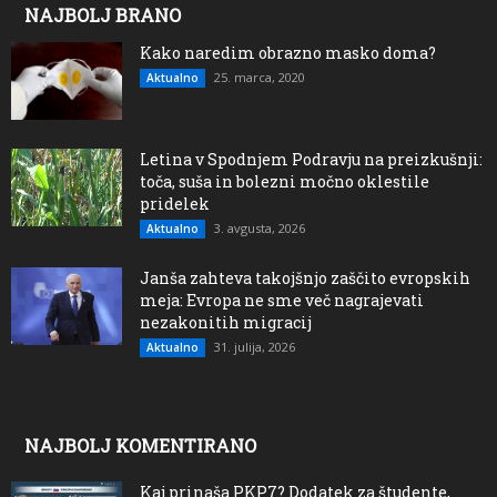
NAJBOLJ BRANO
Kako naredim obrazno masko doma?
25. marca, 2020
Aktualno
Letina v Spodnjem Podravju na preizkušnji:
toča, suša in bolezni močno oklestile
pridelek
3. avgusta, 2026
Aktualno
Janša zahteva takojšnjo zaščito evropskih
meja: Evropa ne sme več nagrajevati
nezakonitih migracij
31. julija, 2026
Aktualno
NAJBOLJ KOMENTIRANO
Kaj prinaša PKP7? Dodatek za študente,