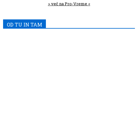
> več na Pro-Vreme <
OD TU IN TAM