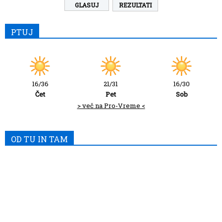
REZULTATI
PTUJ
16/36
21/31
16/30
Čet
Pet
Sob
> več na Pro-Vreme <
OD TU IN TAM