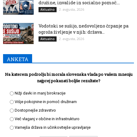
družine, invalide in socialno pomoč:...
2. avgusta, 2026
Aktualno
Vodotoki se sušijo, nedovoljeno črpanje pa
ogroža življenje v njih: država...
2. avgusta, 2026
Aktualno
ANKETA
Na katerem področju bi morala slovenska vlada po vašem mnenju
najprej pokazati boljše rezultate?
Nižji davki in manj birokracije
Višje pokojnine in pomoč družinam
Dostopnejše zdravstvo
Več vlaganj v občine in infrastrukturo
Varnejša država in učinkovitejše upravljanje