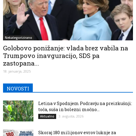
Nekategorizirano
Golobovo ponižanje: vlada brez vabila na
Trumpovo inavguracijo, SDS pa
zastopana...
18. januarja, 2025
NOVOSTI
Letina v Spodnjem Podravju na preizkušnji:
toča, suša in bolezni močno...
3. avgusta, 2026
Aktualno
Skoraj 180 milijonov evrov luknje za