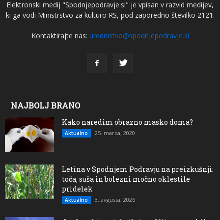
Elektronski medij "Spodnjepodravje.si" je vpisan v razvid medijev,
ki ga vodi Ministrstvo za kulturo RS, pod zaporedno številko 2121.
Kontaktirajte nas:
urednistvo@spodnjepodravje.si
NAJBOLJ BRANO
Kako naredim obrazno masko doma?
25. marca, 2020
Aktualno
Letina v Spodnjem Podravju na preizkušnji:
toča, suša in bolezni močno oklestile
pridelek
3. avgusta, 2026
Aktualno