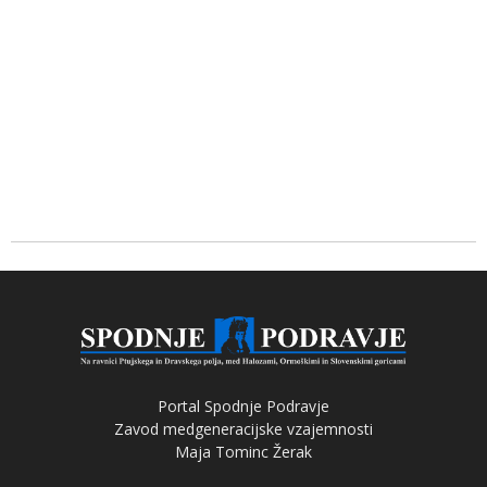
Portal Spodnje Podravje
Zavod medgeneracijske vzajemnosti
Maja Tominc Žerak