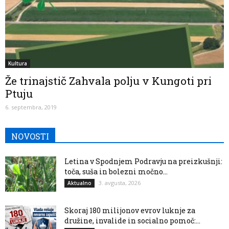
Kultura
Že trinajstič Zahvala polju v Kungoti pri
Ptuju
6. septembra, 2019
NOVOSTI
Letina v Spodnjem Podravju na preizkušnji:
toča, suša in bolezni močno...
3. avgusta, 2026
Aktualno
Skoraj 180 milijonov evrov luknje za
družine, invalide in socialno pomoč:...