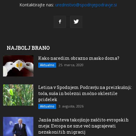
Kontaktirajte nas:
urednistvo@spodnjepodravje.si
NAJBOLJ BRANO
Kako naredim obrazno masko doma?
25. marca, 2020
Aktualno
Letina v Spodnjem Podravju na preizkušnji:
toča, suša in bolezni močno oklestile
pridelek
3. avgusta, 2026
Aktualno
Janša zahteva takojšnjo zaščito evropskih
meja: Evropa ne sme več nagrajevati
nezakonitih migracij