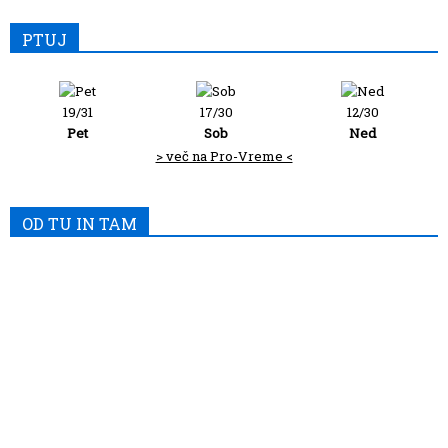
PTUJ
19/31
17/30
12/30
Pet
Sob
Ned
> več na Pro-Vreme <
OD TU IN TAM