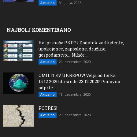
31. julija, 2026
Aktualno
NAJBOLJ KOMENTIRANO
Kaj prinaša PKP7? Dodatek za študente,
upokojence, zaposlene, družine,
gospodarstvo…. Nihče...
20. decembra, 2020
Aktualno
OMILITEV UKREPOV! Velja od torka
15.12.2020 do srede 23.12.2020! Ponovno
odprte...
13. decembra, 2020
Aktualno
POTRES!
28. decembra, 2020
Aktualno