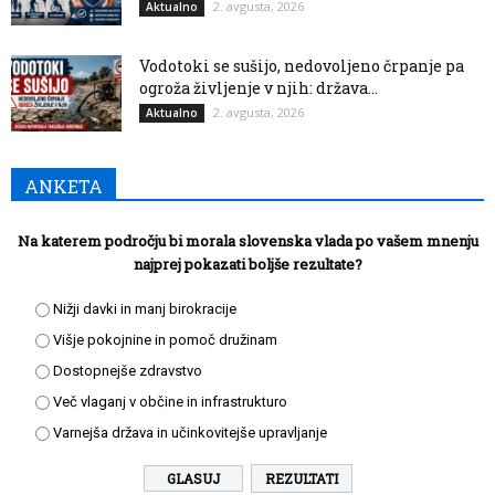
2. avgusta, 2026
Aktualno
Vodotoki se sušijo, nedovoljeno črpanje pa
ogroža življenje v njih: država...
2. avgusta, 2026
Aktualno
ANKETA
Na katerem področju bi morala slovenska vlada po vašem mnenju
najprej pokazati boljše rezultate?
Nižji davki in manj birokracije
Višje pokojnine in pomoč družinam
Dostopnejše zdravstvo
Več vlaganj v občine in infrastrukturo
Varnejša država in učinkovitejše upravljanje
REZULTATI