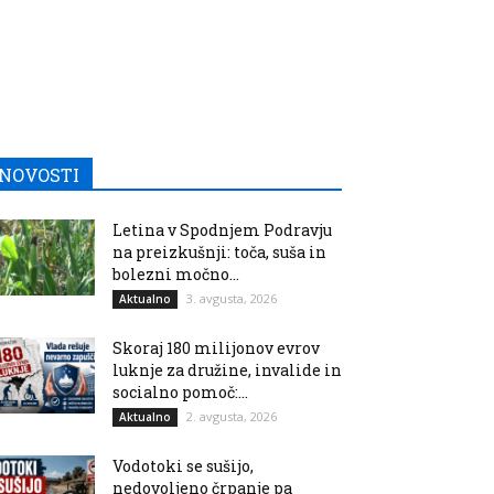
NOVOSTI
Letina v Spodnjem Podravju
na preizkušnji: toča, suša in
bolezni močno...
3. avgusta, 2026
Aktualno
Skoraj 180 milijonov evrov
luknje za družine, invalide in
socialno pomoč:...
2. avgusta, 2026
Aktualno
Vodotoki se sušijo,
nedovoljeno črpanje pa