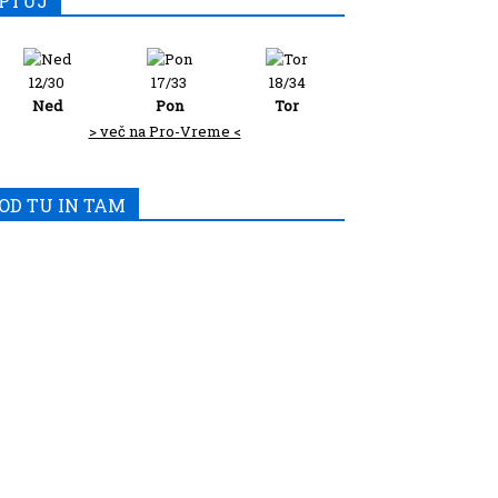
PTUJ
12/30
17/33
18/34
Ned
Pon
Tor
> več na Pro-Vreme <
OD TU IN TAM