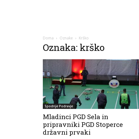
Doma
Oznake
Krško
Oznaka: krško
Spodnje Podravje
Mladinci PGD Sela in
pripravniki PGD Stoperce
državni prvaki