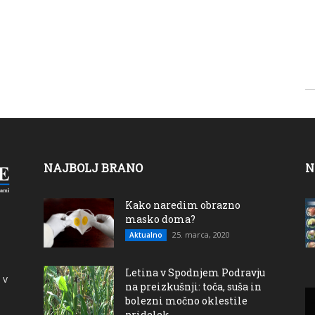
NAJBOLJ BRANO
N
Kako naredim obrazno
masko doma?
25. marca, 2020
Aktualno
Letina v Spodnjem Podravju
 v
na preizkušnji: toča, suša in
bolezni močno oklestile
pridelek