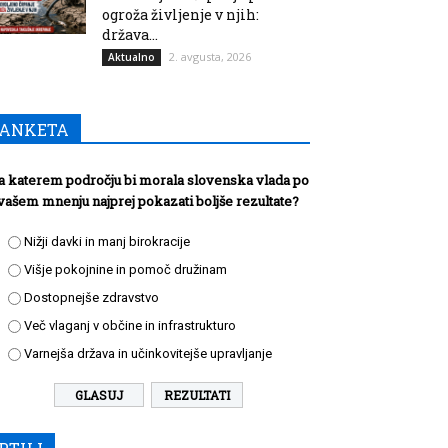
ogroža življenje v njih:
država...
2. avgusta, 2026
Aktualno
ANKETA
a katerem področju bi morala slovenska vlada po
vašem mnenju najprej pokazati boljše rezultate?
Nižji davki in manj birokracije
Višje pokojnine in pomoč družinam
Dostopnejše zdravstvo
Več vlaganj v občine in infrastrukturo
Varnejša država in učinkovitejše upravljanje
REZULTATI