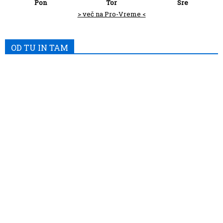
Pon
Tor
Sre
> več na Pro-Vreme <
OD TU IN TAM