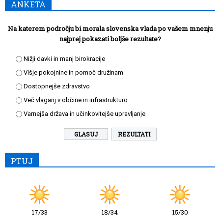
ANKETA
Na katerem področju bi morala slovenska vlada po vašem mnenju
najprej pokazati boljše rezultate?
Nižji davki in manj birokracije
Višje pokojnine in pomoč družinam
Dostopnejše zdravstvo
Več vlaganj v občine in infrastrukturo
Varnejša država in učinkovitejše upravljanje
REZULTATI
PTUJ
17/33
18/34
15/30