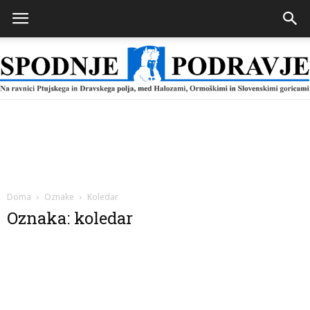
Spodnje
Podravje
Doma
Oznake
Koledar
Oznaka: koledar