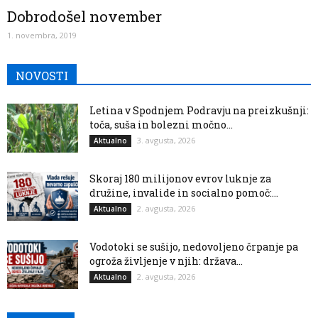
Dobrodošel november
1. novembra, 2019
NOVOSTI
Letina v Spodnjem Podravju na preizkušnji:
toča, suša in bolezni močno...
3. avgusta, 2026
Aktualno
Skoraj 180 milijonov evrov luknje za
družine, invalide in socialno pomoč:...
2. avgusta, 2026
Aktualno
Vodotoki se sušijo, nedovoljeno črpanje pa
ogroža življenje v njih: država...
2. avgusta, 2026
Aktualno