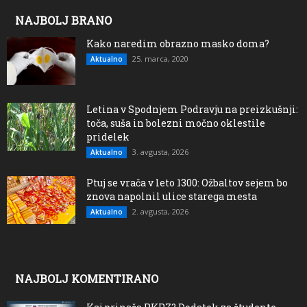
NAJBOLJ BRANO
Kako naredim obrazno masko doma?
25. marca, 2020
Aktualno
Letina v Spodnjem Podravju na preizkušnji:
toča, suša in bolezni močno oklestile
pridelek
3. avgusta, 2026
Aktualno
Ptuj se vrača v leto 1300: Ožbaltov sejem bo
znova napolnil ulice starega mesta
2. avgusta, 2026
Aktualno
NAJBOLJ KOMENTIRANO