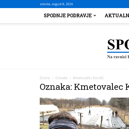
sobota, avgust 8, 2026
SPODNJE PODRAVJE
AKTUALN
Doma
Oznake
Kmetovalec Kordiš
Oznaka: Kmetovalec 