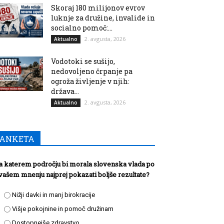
Skoraj 180 milijonov evrov
luknje za družine, invalide in
socialno pomoč:...
2. avgusta, 2026
Aktualno
Vodotoki se sušijo,
nedovoljeno črpanje pa
ogroža življenje v njih:
država...
2. avgusta, 2026
Aktualno
ANKETA
a katerem področju bi morala slovenska vlada po
vašem mnenju najprej pokazati boljše rezultate?
Nižji davki in manj birokracije
Višje pokojnine in pomoč družinam
Dostopnejše zdravstvo