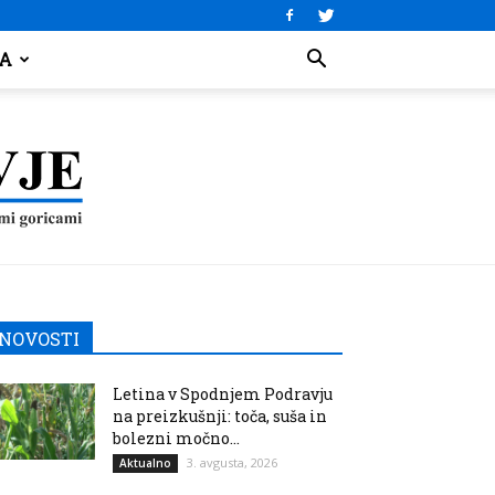
JA
NOVOSTI
Letina v Spodnjem Podravju
na preizkušnji: toča, suša in
bolezni močno...
3. avgusta, 2026
Aktualno