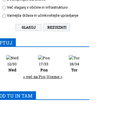
Več vlaganj v občine in infrastrukturo
Varnejša država in učinkovitejše upravljanje
REZULTATI
PTUJ
12/30
17/33
18/34
Ned
Pon
Tor
> več na Pro-Vreme <
OD TU IN TAM