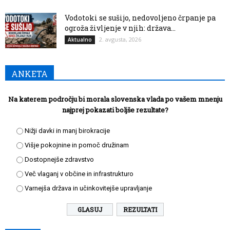
Vodotoki se sušijo, nedovoljeno črpanje pa
ogroža življenje v njih: država...
2. avgusta, 2026
Aktualno
ANKETA
Na katerem področju bi morala slovenska vlada po vašem mnenju
najprej pokazati boljše rezultate?
Nižji davki in manj birokracije
Višje pokojnine in pomoč družinam
Dostopnejše zdravstvo
Več vlaganj v občine in infrastrukturo
Varnejša država in učinkovitejše upravljanje
REZULTATI