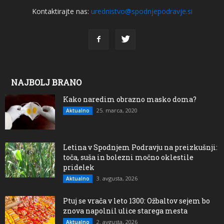
Kontaktirajte nas:
urednistvo@spodnjepodravje.si
NAJBOLJ BRANO
Kako naredim obrazno masko doma?
25. marca, 2020
Aktualno
Letina v Spodnjem Podravju na preizkušnji:
toča, suša in bolezni močno oklestile
pridelek
3. avgusta, 2026
Aktualno
Ptuj se vrača v leto 1300: Ožbaltov sejem bo
znova napolnil ulice starega mesta
2. avgusta, 2026
Aktualno