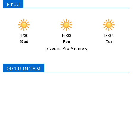
PTUJ
11/30
16/33
18/34
Ned
Pon
Tor
> več na Pro-Vreme <
OD TU IN TAM