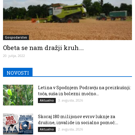
Gospodarstvo
Obeta se nam dražji kruh….
20. julija, 2022
NOVOSTI
Letina v Spodnjem Podravju na preizkušnji:
toča, suša in bolezni močno...
3. avgusta, 2026
Aktualno
Skoraj 180 milijonov evrov luknje za
družine, invalide in socialno pomoč:...
2. avgusta, 2026
Aktualno