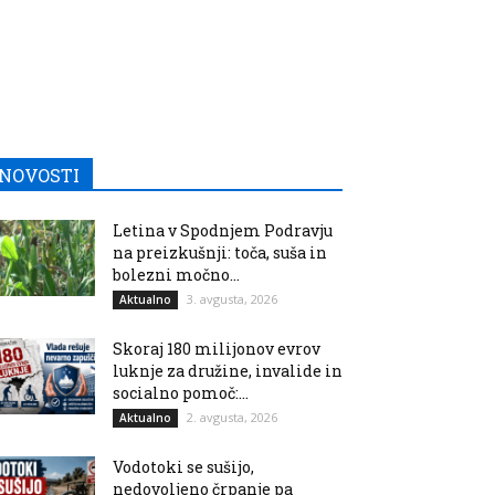
NOVOSTI
Letina v Spodnjem Podravju
na preizkušnji: toča, suša in
bolezni močno...
3. avgusta, 2026
Aktualno
Skoraj 180 milijonov evrov
luknje za družine, invalide in
socialno pomoč:...
2. avgusta, 2026
Aktualno
Vodotoki se sušijo,
nedovoljeno črpanje pa