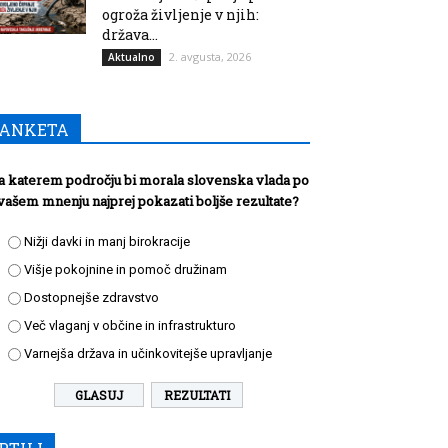
ogroža življenje v njih:
država...
2. avgusta, 2026
Aktualno
ANKETA
a katerem področju bi morala slovenska vlada po
vašem mnenju najprej pokazati boljše rezultate?
Nižji davki in manj birokracije
Višje pokojnine in pomoč družinam
Dostopnejše zdravstvo
Več vlaganj v občine in infrastrukturo
Varnejša država in učinkovitejše upravljanje
REZULTATI