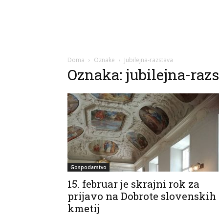
Doma
Oznake
Jubilejna-razstava
Oznaka: jubilejna-raz
Gospodarstvo
15. februar je skrajni rok za
prijavo na Dobrote slovenskih
kmetij