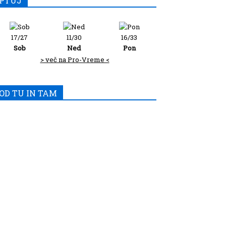
PTUJ
17/27
11/30
16/33
Sob
Ned
Pon
> več na Pro-Vreme <
OD TU IN TAM