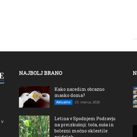
NAJBOLJ BRANO
N
Kako naredim obrazno
masko doma?
25. marca, 2020
Aktualno
Letina v Spodnjem Podravju
 v
na preizkušnji: toča, suša in
bolezni močno oklestile
pridelek