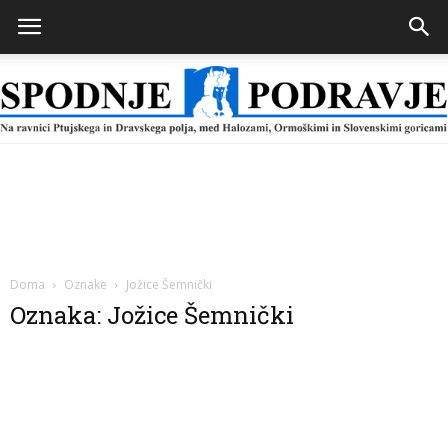
Spodnje
Podravje
Doma
Oznake
Jožice Šemnički
Oznaka: Jožice Šemnički