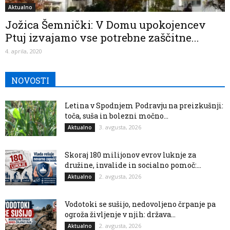
Aktualno
Jožica Šemnički: V Domu upokojencev
Ptuj izvajamo vse potrebne zaščitne...
4. aprila, 2020
NOVOSTI
Letina v Spodnjem Podravju na preizkušnji:
toča, suša in bolezni močno...
3. avgusta, 2026
Aktualno
Skoraj 180 milijonov evrov luknje za
družine, invalide in socialno pomoč:...
2. avgusta, 2026
Aktualno
Vodotoki se sušijo, nedovoljeno črpanje pa
ogroža življenje v njih: država...
2. avgusta, 2026
Aktualno