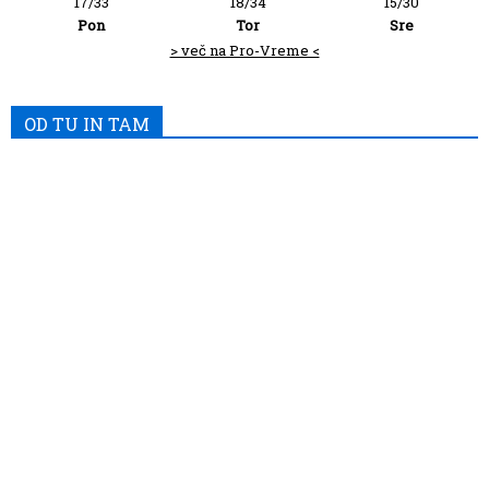
17/33
18/34
15/30
Pon
Tor
Sre
> več na Pro-Vreme <
OD TU IN TAM