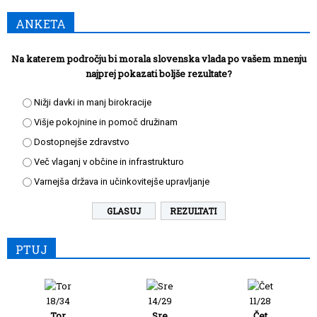
ANKETA
Na katerem področju bi morala slovenska vlada po vašem mnenju
najprej pokazati boljše rezultate?
Nižji davki in manj birokracije
Višje pokojnine in pomoč družinam
Dostopnejše zdravstvo
Več vlaganj v občine in infrastrukturo
Varnejša država in učinkovitejše upravljanje
REZULTATI
PTUJ
18/34
14/29
11/28
Tor
Sre
Čet