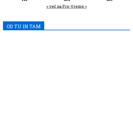
> več na Pro-Vreme <
OD TU IN TAM