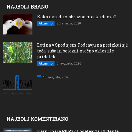
NAJBOLJ BRANO
Kako naredim obrazno masko doma?
25. marca, 2020
Aktualno
Letina v Spodnjem Podravju na preizkušnji:
toča, suša in bolezni močno oklestile
pridelek
3. avgusta, 2026
Aktualno
10. avgusta, 2026
NAJBOLJ KOMENTIRANO
Kaj prinaša PKP7? Dodatek za študente,