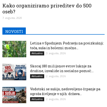
Kako organiziramo prireditev do 500
oseb?
7. avgusta, 2020
NOVOSTI
Letina v Spodnjem Podravju na preizkušnji:
toča, suša in bolezni močno...
3. avgusta, 2026
Aktualno
Skoraj 180 milijonov evrov luknje za
družine, invalide in socialno pomoč:...
2. avgusta, 2026
Aktualno
Vodotoki se sušijo, nedovoljeno črpanje pa
ogroža življenje v njih: država...
2. avgusta, 2026
Aktualno