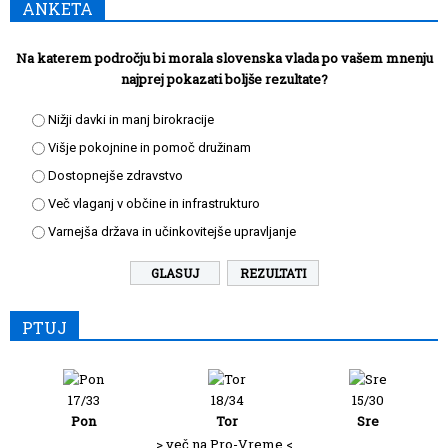
ANKETA
Na katerem področju bi morala slovenska vlada po vašem mnenju
najprej pokazati boljše rezultate?
Nižji davki in manj birokracije
Višje pokojnine in pomoč družinam
Dostopnejše zdravstvo
Več vlaganj v občine in infrastrukturo
Varnejša država in učinkovitejše upravljanje
REZULTATI
PTUJ
17/33
18/34
15/30
Pon
Tor
Sre
> več na Pro-Vreme <