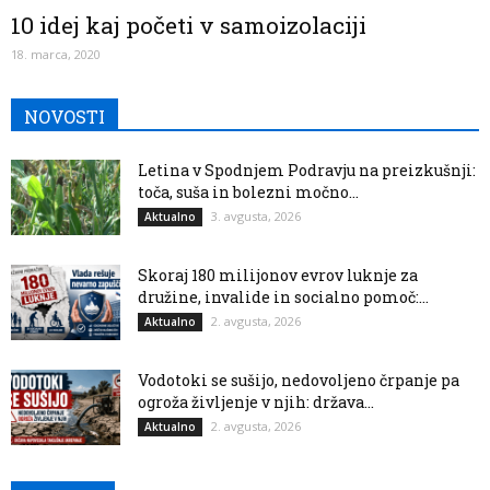
10 idej kaj početi v samoizolaciji
18. marca, 2020
NOVOSTI
Letina v Spodnjem Podravju na preizkušnji:
toča, suša in bolezni močno...
3. avgusta, 2026
Aktualno
Skoraj 180 milijonov evrov luknje za
družine, invalide in socialno pomoč:...
2. avgusta, 2026
Aktualno
Vodotoki se sušijo, nedovoljeno črpanje pa
ogroža življenje v njih: država...
2. avgusta, 2026
Aktualno