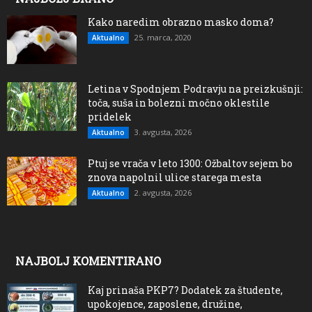
Kako naredim obrazno masko doma?
25. marca, 2020
Aktualno
Letina v Spodnjem Podravju na preizkušnji:
toča, suša in bolezni močno oklestile
pridelek
3. avgusta, 2026
Aktualno
Ptuj se vrača v leto 1300: Ožbaltov sejem bo
znova napolnil ulice starega mesta
2. avgusta, 2026
Aktualno
NAJBOLJ KOMENTIRANO
Kaj prinaša PKP7? Dodatek za študente,
upokojence, zaposlene, družine,