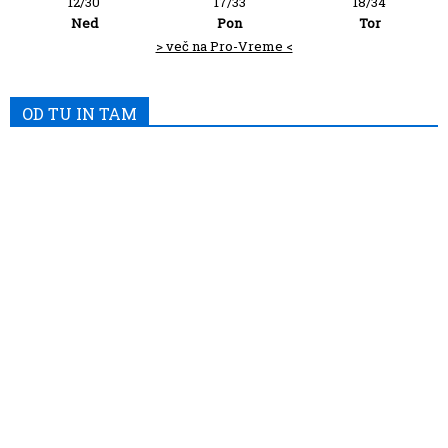
12/30
17/33
18/34
Ned
Pon
Tor
> več na Pro-Vreme <
OD TU IN TAM