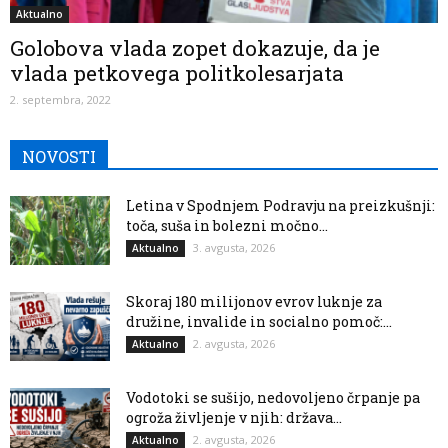
Aktualno
Golobova vlada zopet dokazuje, da je
vlada petkovega politkolesarjata
2. septembra, 2022
NOVOSTI
Letina v Spodnjem Podravju na preizkušnji:
toča, suša in bolezni močno...
3. avgusta, 2026
Aktualno
Skoraj 180 milijonov evrov luknje za
družine, invalide in socialno pomoč:...
2. avgusta, 2026
Aktualno
Vodotoki se sušijo, nedovoljeno črpanje pa
ogroža življenje v njih: država...
2. avgusta, 2026
Aktualno