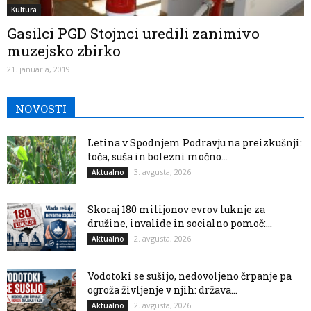
Kultura
Gasilci PGD Stojnci uredili zanimivo
muzejsko zbirko
21. januarja, 2019
NOVOSTI
Letina v Spodnjem Podravju na preizkušnji:
toča, suša in bolezni močno...
3. avgusta, 2026
Aktualno
Skoraj 180 milijonov evrov luknje za
družine, invalide in socialno pomoč:...
2. avgusta, 2026
Aktualno
Vodotoki se sušijo, nedovoljeno črpanje pa
ogroža življenje v njih: država...
2. avgusta, 2026
Aktualno