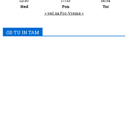
12/30
17/33
18/34
Ned
Pon
Tor
> več na Pro-Vreme <
OD TU IN TAM