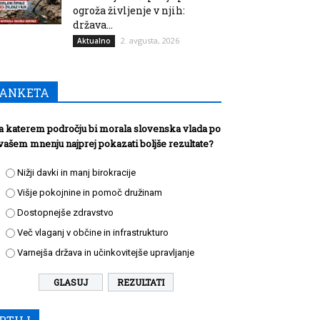
ogroža življenje v njih:
država...
2. avgusta, 2026
Aktualno
ANKETA
a katerem področju bi morala slovenska vlada po
vašem mnenju najprej pokazati boljše rezultate?
Nižji davki in manj birokracije
Višje pokojnine in pomoč družinam
Dostopnejše zdravstvo
Več vlaganj v občine in infrastrukturo
Varnejša država in učinkovitejše upravljanje
REZULTATI