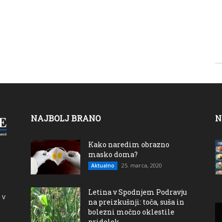
NAJBOLJ BRANO
N
Kako naredim obrazno
masko doma?
25. marca, 2020
Aktualno
Letina v Spodnjem Podravju
 v
na preizkušnji: toča, suša in
bolezni močno oklestile
pridelek