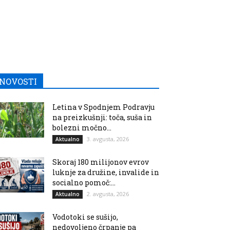
NOVOSTI
Letina v Spodnjem Podravju
na preizkušnji: toča, suša in
bolezni močno...
3. avgusta, 2026
Aktualno
Skoraj 180 milijonov evrov
luknje za družine, invalide in
socialno pomoč:...
2. avgusta, 2026
Aktualno
Vodotoki se sušijo,
nedovoljeno črpanje pa