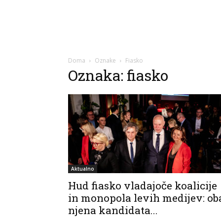
Doma
Oznake
Fiasko
Oznaka: fiasko
Aktualno
Hud fiasko vladajoče koalicije
in monopola levih medijev: ob
njena kandidata...