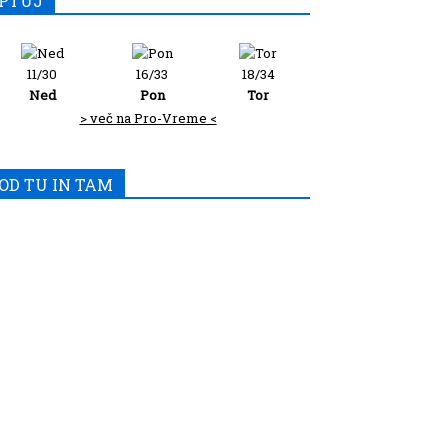
PTUJ
11/30
16/33
18/34
Ned
Pon
Tor
> več na Pro-Vreme <
OD TU IN TAM