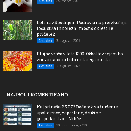
25. marca, 2020
Aktualno
Letina v Spodnjem Podravju na preizkušnji:
toča, suša in bolezni močno oklestile
pridelek
3. avgusta, 2026
Aktualno
Ptuj se vrača v leto 1300: Ožbaltov sejem bo
znova napolnil ulice starega mesta
2. avgusta, 2026
Aktualno
NAJBOLJ KOMENTIRANO
Kaj prinaša PKP7? Dodatek za študente,
upokojence, zaposlene, družine,
gospodarstvo…. Nihče...
20. decembra, 2020
Aktualno