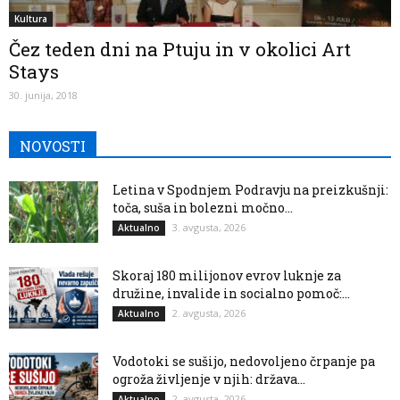
Kultura
Čez teden dni na Ptuju in v okolici Art
Stays
30. junija, 2018
NOVOSTI
Letina v Spodnjem Podravju na preizkušnji:
toča, suša in bolezni močno...
3. avgusta, 2026
Aktualno
Skoraj 180 milijonov evrov luknje za
družine, invalide in socialno pomoč:...
2. avgusta, 2026
Aktualno
Vodotoki se sušijo, nedovoljeno črpanje pa
ogroža življenje v njih: država...
2. avgusta, 2026
Aktualno